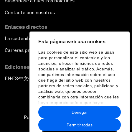
Suscríbase a nuestros boletines
Contacte con nosotros
Enlaces directos
La sostenibilidad en el Foro
Esta página web usa cookies
Carreras profesionales
Las cookies de este sitio web se usan
para personalizar el contenido y los
anuncios, ofrecer funciones de redes
Ediciones en otros idiomas
sociales y analizar el tráfico. Además,
compartimos información sobre el uso
EN
ES
中文
日本語
▪
▪
▪
que haga del sitio web con nuestros
partners de redes sociales, publicidad y
análisis web, quienes pueden
combinarla con otra información que les
haya proporcionado o que hayan
recopilado a partir del uso que haya
Denegar
hecho de sus servicios.
Política de privacidad y normas de uso
Permitir todas
Sitemap