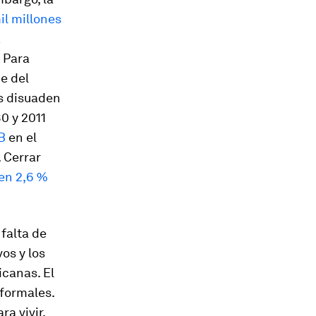
il millones
a
. Para
e del
as disuaden
80 y 2011
B
en el
 Cerrar
 en 2,6 %
 falta de
vos y los
icanas. El
formales.
a vivir.