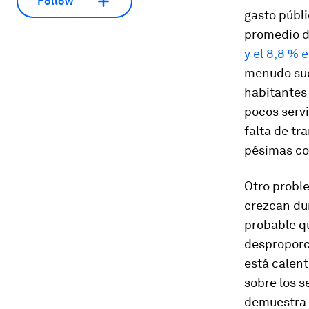
Follow
gasto públ
promedio 
y el 8,8 % 
menudo sucu
habitantes 
pocos servi
falta de tr
pésimas c
Otro proble
crezcan dur
probable q
desproporci
está calen
sobre los s
demuestra l