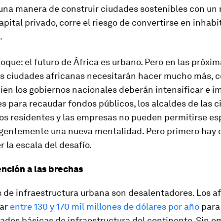
una manera de construir ciudades sostenibles con un
apital privado, corre el riesgo de convertirse en inhabi
.
oque: el futuro de África es urbano. Pero en las próxi
as ciudades africanas necesitarán hacer mucho más,
ien los gobiernos nacionales deberán intensificar e 
s para recaudar fondos públicos, los alcaldes de las 
los residentes y las empresas no pueden permitirse es
rgentemente una nueva mentalidad. Pero primero hay 
la escala del desafío.
ención a las brechas
s de infraestructura urbana son desalentadores. Los a
tar
entre 130 y 170 mil millones de dólares por año
para 
ades básicas de infraestructura del continente. Sin e