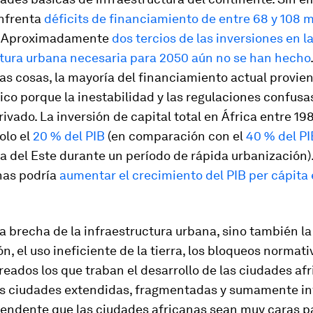
enfrenta
déficits de financiamiento de entre 68 y 108 m
. Aproximadamente
dos tercios de las inversiones en l
ctura urbana necesaria para 2050 aún no se han hecho
as cosas, la mayoría del financiamiento actual provien
ico porque la inestabilidad y las regulaciones confus
privado. La inversión de capital total en África entre 19
olo el
20 % del PIB
(en comparación con el
40 % del PI
a del Este durante un período de rápida urbanización).
has podría
aumentar el crecimiento del PIB per cápita
la brecha de la infraestructura urbana, sino también la
ón, el uso ineficiente de la tierra, los bloqueos normati
reados los que traban el desarrollo de las ciudades afr
es ciudades extendidas, fragmentadas y sumamente in
endente que las ciudades africanas sean muy caras par