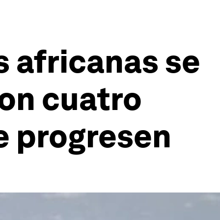
s africanas se
son cuatro
e progresen