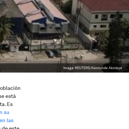
Image:
REUTERS/Akintunde Akinleye
población
se está
ta. Es
n su
en las
s de este