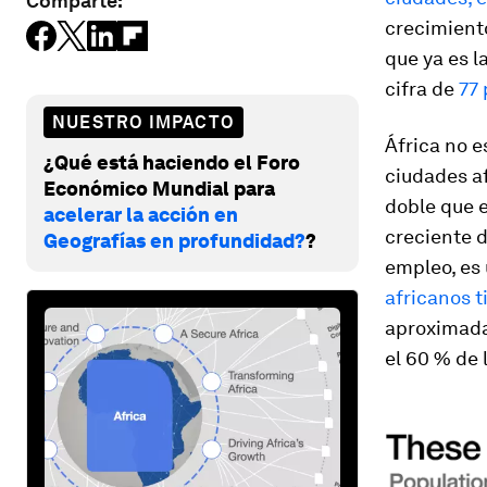
Comparte:
crecimient
que ya es l
cifra de
77
NUESTRO IMPACTO
África no e
¿Qué está haciendo el Foro
ciudades a
Económico Mundial para
doble que 
acelerar la acción en
creciente d
Geografías en profundidad?
?
empleo, es 
africanos 
aproximadam
el 60 % de