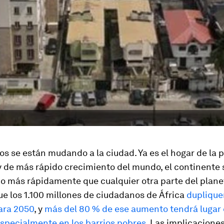
os se están mudando a la ciudad. Ya es el hogar de la 
 de más rápido crecimiento del mundo, el continente 
o más rápidamente que cualquier otra parte del plane
e los 1.100 millones de ciudadanos de África
duplique
ara 2050
, y
más del 80 % de ese aumento tendrá lugar 
especialmente en los barrios pobres
. Las implicacione