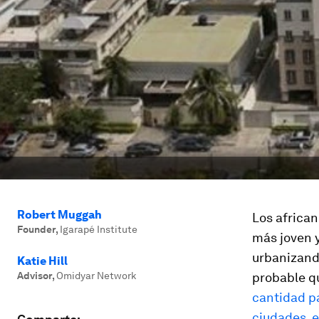
Robert Muggah
Los african
Founder
,
Igarapé Institute
más joven y
urbanizand
Katie Hill
Advisor
,
Omidyar Network
probable qu
cantidad p
ciudades, 