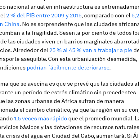
ico nacional anual en infraestructura es extremadamen
del
2 % del PIB entre 2009 y 2015
, comparado con el
5,
en China
. No es sorprendente que las ciudades african
mban a la fragilidad. Sesenta por ciento de todos lo
de las ciudades viven en barrios marginales abarrota
cios. Alrededor del
25 % al 45 % van a trabajar a pie
de
ansporte asequible. Con esta urbanización desmedida,
ondiciones
podrían fácilmente deteriorarse
.
ma que se avecina es que se prevé que las ciudades a
ante un período de estrés climático sin precedentes.
ue las zonas urbanas de África sufran de manera
onada el cambio climático, ya que la región en su con
tando
1,5 veces más rápido
que el promedio mundial. L
ervicios básicos y las dotaciones de recursos naturale
a crisis del agua en Ciudad del Cabo, aumentará. Si Áf