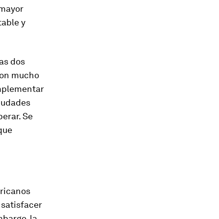
 mayor
table y
mas dos
 con mucho
implementar
ciudades
perar. Se
que
fricanos
satisfacer
mbargo, la