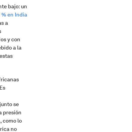
te bajo: un
2 % en India
as a
s
dos y con
bido a la
 estas
fricanas
 Es
junto se
a presión
s, como lo
rica no