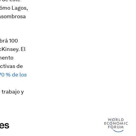
cómo Lagos,
a asombrosa
brá 100
Kinsey. El
umento
ectivas de
70 % de los
 trabajo y