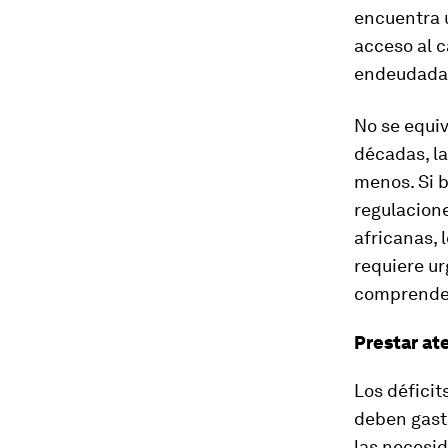
encuentra 
acceso al c
endeudada
No se equiv
décadas, l
menos. Si b
regulacione
africanas, 
requiere u
comprender 
Prestar at
Los déficit
deben gas
las necesid