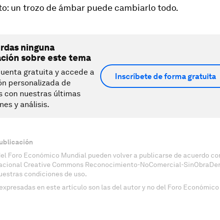
to: un trozo de ámbar puede cambiarlo todo.
erdas ninguna
ación sobre este tema
uenta gratuita y accede a
Inscríbete de forma gratuita
ón personalizada de
s con nuestras últimas
nes y análisis.
ublicación
del Foro Económico Mundial pueden volver a publicarse de acuerdo con
nacional Creative Commons Reconocimiento-NoComercial-SinObraDeri
uestras condiciones de uso.
expresadas en este artículo son las del autor y no del Foro Económico