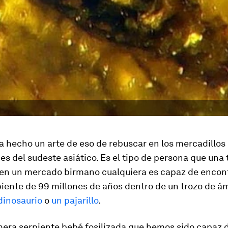
a hecho un arte de eso de rebuscar en los mercadillos
s del sudeste asiático. Es el tipo de persona que una 
 en un mercado birmano cualquiera es capaz de encon
piente de 99 millones de años dentro de un trozo de á
dinosaurio
o
un pajarillo
.
mera serpiente bebé fosilizada que hemos sido capaz 