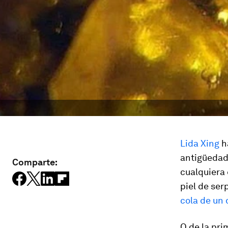
Lida Xing
h
antigüedade
Comparte:
cualquiera
piel de ser
cola de un 
O de la pri