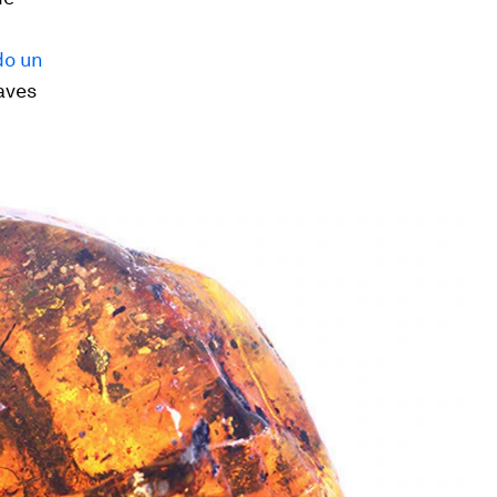
do un
aves