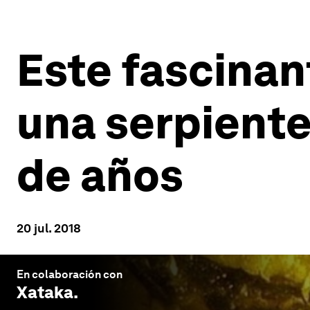
Este fascina
una serpiente
de años
20 jul. 2018
En colaboración con
Xataka
.