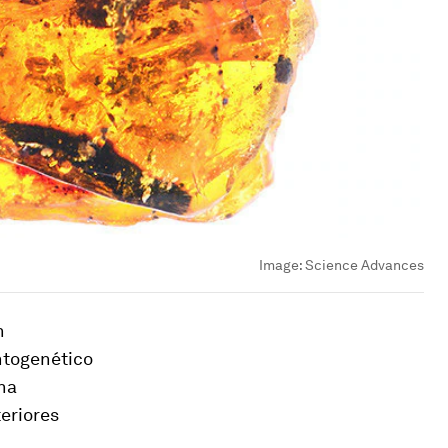
Image:
Science Advances
n
ontogenético
 ha
teriores