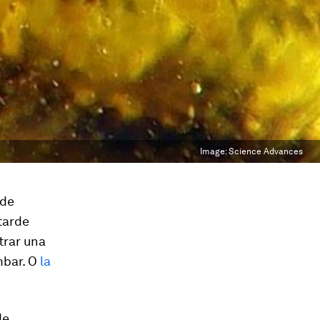
Image:
Science Advances
 de
tarde
trar una
mbar. O
la
de