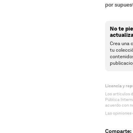
por supues
No te pi
actualiz
Crea una c
tu colecci
contenido
publicacio
Licencia y rep
Los artículos 
Pública Inter
acuerdo con n
Las opiniones 
Comparte: