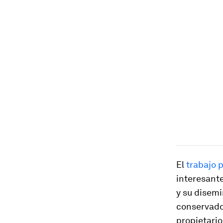
El
trabajo 
interesante
y su disemi
conservado 
propietari