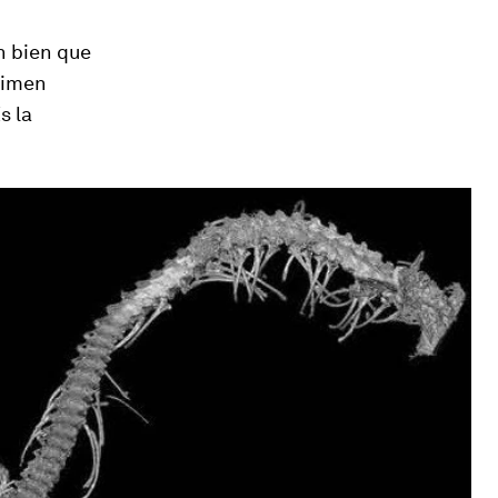
n bien que
cimen
s la