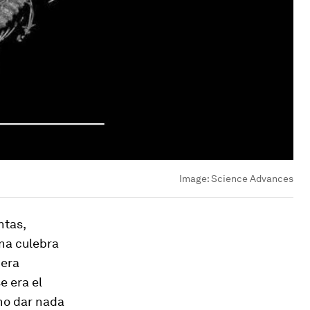
Image:
Science Advances
ntas,
na culebra
iera
e era el
no dar nada