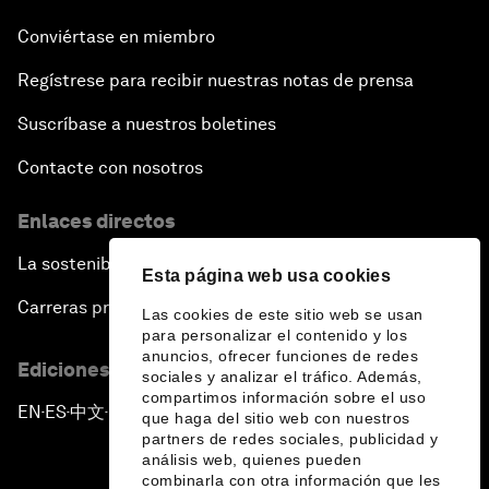
Conviértase en miembro
Regístrese para recibir nuestras notas de prensa
Suscríbase a nuestros boletines
Contacte con nosotros
Enlaces directos
La sostenibilidad en el Foro
Esta página web usa cookies
Carreras profesionales
Las cookies de este sitio web se usan
para personalizar el contenido y los
anuncios, ofrecer funciones de redes
Ediciones en otros idiomas
sociales y analizar el tráfico. Además,
compartimos información sobre el uso
EN
ES
中文
日本語
▪
▪
▪
que haga del sitio web con nuestros
partners de redes sociales, publicidad y
análisis web, quienes pueden
combinarla con otra información que les