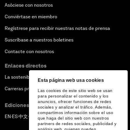
Asóciese con nosotros
Conviértase en miembro
Regístrese para recibir nuestras notas de prensa
Suscríbase a nuestros boletines
Contacte con nosotros
Enlaces directos
La sostenibilidad en el Foro
Esta página web usa cookies
Carreras profesionales
Las cookies de este sitio web se usan
para personalizar el contenido y los
anuncios, ofrecer funciones de redes
Ediciones en otros idiomas
sociales y analizar el tráfico. Además,
compartimos información sobre el uso
EN
ES
中文
日本語
▪
▪
▪
que haga del sitio web con nuestros
partners de redes sociales, publicidad y
análisis web, quienes pueden