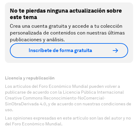
No te pierdas ninguna actualización sobre
este tema
Crea una cuenta gratuita y accede a tu colección
personalizada de contenidos con nuestras últimas
publicaciones y análisis.
Inscríbete de forma gratuita
Licencia y republicación
Los artículos del Foro Económico Mundial pueden volver a
publicarse de acuerdo con la Licencia Pública Internacional
Creative Commons Reconocimiento-NoComercial-
SinObraDerivada 4.0, y de acuerdo con nuestras condiciones de
uso.
Las opiniones expresadas en este artículo son las del autor y no
del Foro Económico Mundial.