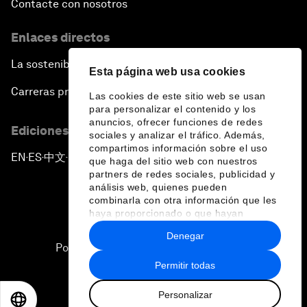
Contacte con nosotros
Enlaces directos
La sostenibilidad en el Foro
Esta página web usa cookies
Carreras profesionales
Las cookies de este sitio web se usan
para personalizar el contenido y los
anuncios, ofrecer funciones de redes
Ediciones en otros idiomas
sociales y analizar el tráfico. Además,
compartimos información sobre el uso
EN
ES
中文
日本語
▪
▪
▪
que haga del sitio web con nuestros
partners de redes sociales, publicidad y
análisis web, quienes pueden
combinarla con otra información que les
haya proporcionado o que hayan
recopilado a partir del uso que haya
Denegar
hecho de sus servicios.
Política de privacidad y normas de uso
Permitir todas
Sitemap
Personalizar
©
2026
Foro Económico Mundial
EN
ES
中文
日本語