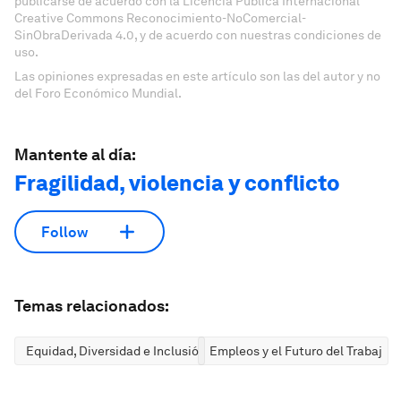
publicarse de acuerdo con la Licencia Pública Internacional
Creative Commons Reconocimiento-NoComercial-
SinObraDerivada 4.0, y de acuerdo con nuestras condiciones de
uso.
Las opiniones expresadas en este artículo son las del autor y no
del Foro Económico Mundial.
Mantente al día:
Fragilidad, violencia y conflicto
Follow
Temas relacionados:
Equidad, Diversidad e Inclusión
Empleos y el Futuro del Trabajo