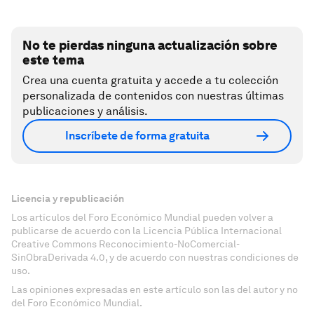
No te pierdas ninguna actualización sobre
este tema
Crea una cuenta gratuita y accede a tu colección
personalizada de contenidos con nuestras últimas
publicaciones y análisis.
Inscríbete de forma gratuita
Licencia y republicación
Los artículos del Foro Económico Mundial pueden volver a
publicarse de acuerdo con la Licencia Pública Internacional
Creative Commons Reconocimiento-NoComercial-
SinObraDerivada 4.0, y de acuerdo con nuestras condiciones de
uso.
Las opiniones expresadas en este artículo son las del autor y no
del Foro Económico Mundial.