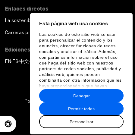
Enlaces directos
La sostenibilidad en el Foro
Esta página web usa cookies
Carreras profesionales
Las cookies de este sitio web se usan
para personalizar el contenido y los
anuncios, ofrecer funciones de redes
Ediciones en otros idiomas
sociales y analizar el tráfico. Además,
compartimos información sobre el uso
EN
ES
中文
日本語
▪
▪
▪
que haga del sitio web con nuestros
partners de redes sociales, publicidad y
análisis web, quienes pueden
combinarla con otra información que les
haya proporcionado o que hayan
recopilado a partir del uso que haya
Denegar
hecho de sus servicios.
Política de privacidad y normas de uso
Permitir todas
Sitemap
Personalizar
©
2026
Foro Económico Mundial
EN
ES
中文
日本語