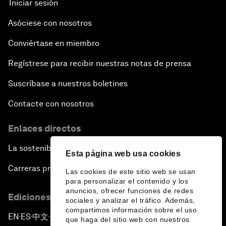
Iniciar sesión
Asóciese con nosotros
Conviértase en miembro
Regístrese para recibir nuestras notas de prensa
Suscríbase a nuestros boletines
Contacte con nosotros
Enlaces directos
La sostenibilidad en el Foro
Esta página web usa cookies
Carreras profesionales
Las cookies de este sitio web se usan
para personalizar el contenido y los
anuncios, ofrecer funciones de redes
Ediciones en otros idiomas
sociales y analizar el tráfico. Además,
compartimos información sobre el uso
EN
ES
中文
日本語
▪
▪
▪
que haga del sitio web con nuestros