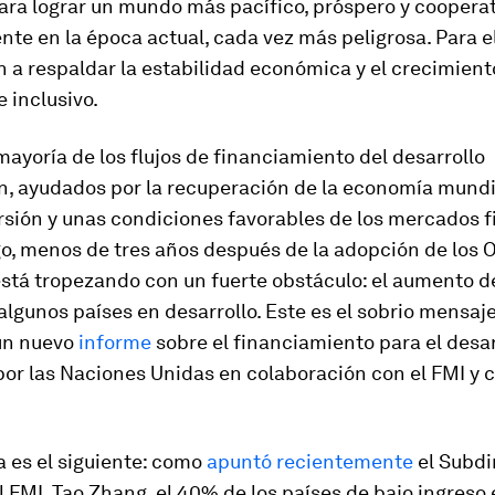
ara lograr un mundo más pacífico, próspero y cooperat
te en la época actual, cada vez más peligrosa. Para e
 a respaldar la estabilidad económica y el crecimient
e inclusivo.
 mayoría de los flujos de financiamiento del desarrollo
, ayudados por la recuperación de la economía mundi
sión y unas condiciones favorables de los mercados f
o, menos de tres años después de la adopción de los 
stá tropezando con un fuerte obstáculo: el aumento d
algunos países en desarrollo. Este es el sobrio mensaj
un nuevo
informe
sobre el financiamiento para el desar
or las Naciones Unidas en colaboración con el FMI y c
 es el siguiente: como
apuntó recientemente
el Subdi
 FMI, Tao Zhang, el 40% de los países de bajo ingreso