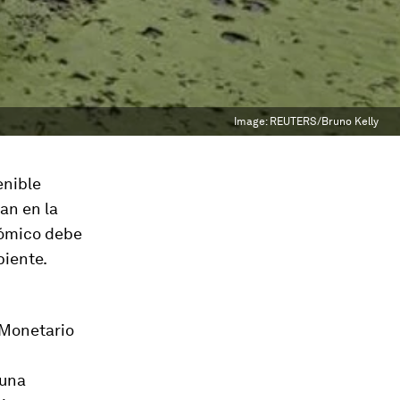
Image:
REUTERS/Bruno Kelly
enible
an en la
onómico debe
biente.
 Monetario
 una