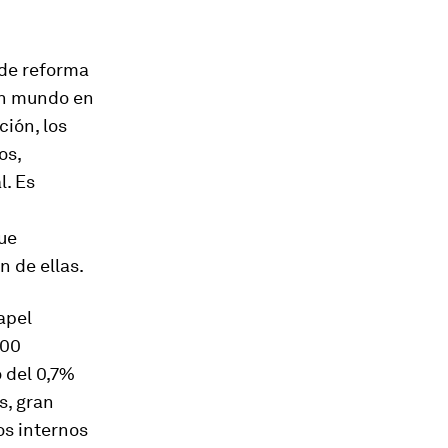
 de reforma
 un mundo en
ción, los
os,
l. Es
ue
n de ellas.
apel
600
 del 0,7%
s, gran
s internos