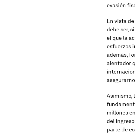
evasión fis
En vista de
debe ser, s
el que la a
esfuerzos i
además, for
alentador 
internacio
asegurarnos
Asimismo, l
fundamenta
millones en
del ingreso
parte de e