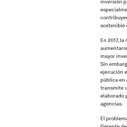
inversión p
especialmen
contribuyen
sostenible 
En 2017, la
aumentaron
mayor inver
Sin embarg
ejecución e
pública en 
transmite 
elaborado p
agencias.
El problema
Gerente del