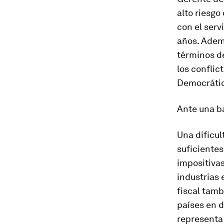
alto riesg
con el serv
años. Ademá
términos de
los conflic
Democrátic
Ante una ba
Una dificu
suficientes
impositivas
industrias 
fiscal tamb
países en d
representa 