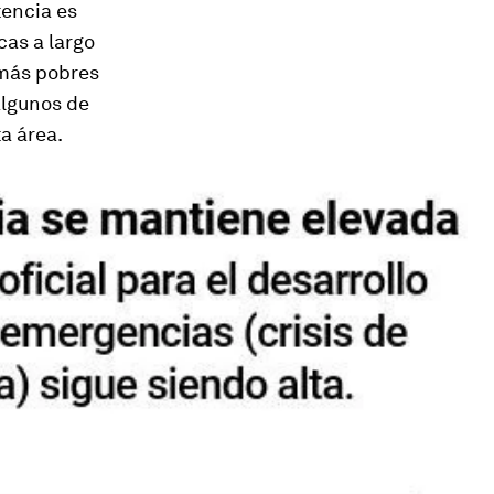
tencia es
cas a largo
 más pobres
algunos de
a área.