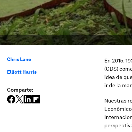
Chris Lane
En 2015, 19
(ODS) como 
Elliott Harris
idea de que
ir de la ma
Comparte:
Nuestras r
Económicos
Internacion
perspectiva