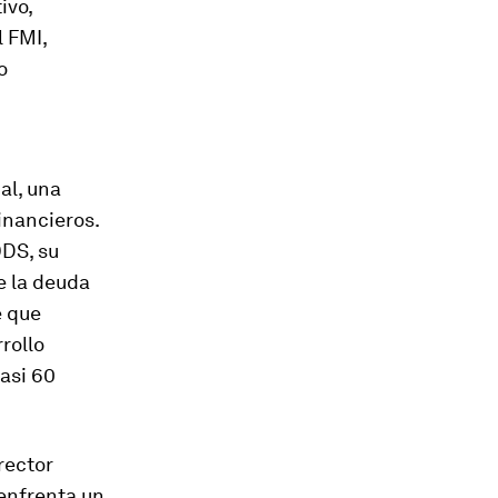
ivo,
l FMI,
o
al, una
inancieros.
ODS, su
e la deuda
e que
rollo
asi 60
rector
 enfrenta un