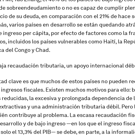
o de sobreendeudamiento o no es capaz de cumplir pl
icio de su deuda, en comparación con el 21% de hace s
s, varios países en desarrollo se están quedando atr
 ingreso per cápita, por efecto de factores como la fra
tos, incluidos los países vulnerables como Haití, la Rep
a del Congo y Chad.
ja recaudación tributaria, un apoyo internacional déb
ltad clave es que muchos de estos países no pueden r
 ingresos fiscales. Existen muchos motivos para ello: 
 reducidas, la excesiva y prolongada dependencia de 
extractivas y una administración tributaria débil. Pero 
ién contribuye al problema. La escasa recaudación fis
esarrollo y de bajo ingreso —en los que el ingreso fis
solo el 13,3% del PIB— se debe, en parte, a la informali