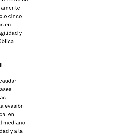
enamente
olo cinco
ás en
gilidad y
ública
il
ecaudar
bases
las
la evasión
cal en
cal mediano
dad y a la