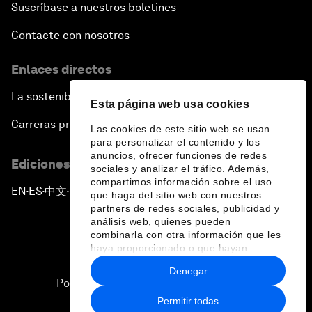
Suscríbase a nuestros boletines
Contacte con nosotros
Enlaces directos
La sostenibilidad en el Foro
Esta página web usa cookies
Carreras profesionales
Las cookies de este sitio web se usan
para personalizar el contenido y los
anuncios, ofrecer funciones de redes
Ediciones en otros idiomas
sociales y analizar el tráfico. Además,
compartimos información sobre el uso
EN
ES
中文
日本語
▪
▪
▪
que haga del sitio web con nuestros
partners de redes sociales, publicidad y
análisis web, quienes pueden
combinarla con otra información que les
haya proporcionado o que hayan
recopilado a partir del uso que haya
Denegar
hecho de sus servicios.
Política de privacidad y normas de uso
Permitir todas
Sitemap