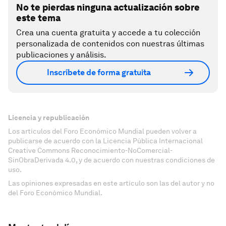
No te pierdas ninguna actualización sobre
este tema
Crea una cuenta gratuita y accede a tu colección
personalizada de contenidos con nuestras últimas
publicaciones y análisis.
Inscríbete de forma gratuita
Licencia y republicación
Los artículos del Foro Económico Mundial pueden volver a
publicarse de acuerdo con la Licencia Pública Internacional
Creative Commons Reconocimiento-NoComercial-
SinObraDerivada 4.0, y de acuerdo con nuestras condiciones de
uso.
Las opiniones expresadas en este artículo son las del autor y no
del Foro Económico Mundial.