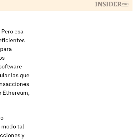
 Pero esa
eficientes
 para
os
 software
ular las que
ansacciones
o Ethereum,
vo
e modo tal
acciones y