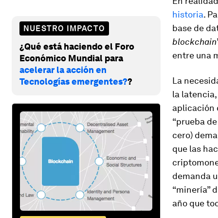
En realidad
historia
. P
base de dat
NUESTRO IMPACTO
blockchain
¿Qué está haciendo el Foro
entre una m
Económico Mundial para
acelerar la acción en
La necesid
Tecnologías emergentes?
?
la latenci
aplicación 
“prueba de
cero) deman
que las ha
criptomone
demanda un
“minería” 
año que to