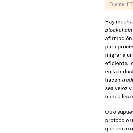
Hay muchas
blockchain
afirmación 
para proces
migrar a u
eficiente, 
en la indus
hacen
trad
sea veloz y
nunca les re
Otro supues
protocolo u
que uno u 