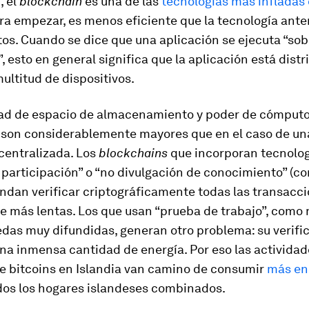
, el
blockchain
es una de las
tecnologías más infladas 
ara empezar, es menos eficiente que la tecnología ante
os. Cuando se dice que una aplicación se ejecuta “sob
”, esto en general significa que la aplicación está distr
ultitud de dispositivos.
ad de espacio de almacenamiento y poder de cómputo
a, son considerablemente mayores que en el caso de un
centralizada. Los
blockchains
que incorporan tecnolog
 participación” o “no divulgación de conocimiento” (c
dan verificar criptográficamente todas las transacci
ce más lentas. Los que usan “prueba de trabajo”, com
das muy difundidas, generan otro problema: su verifi
a inmensa cantidad de energía. Por eso las actividad
de bitcoins en Islandia van camino de consumir
más en
dos los hogares islandeses combinados.