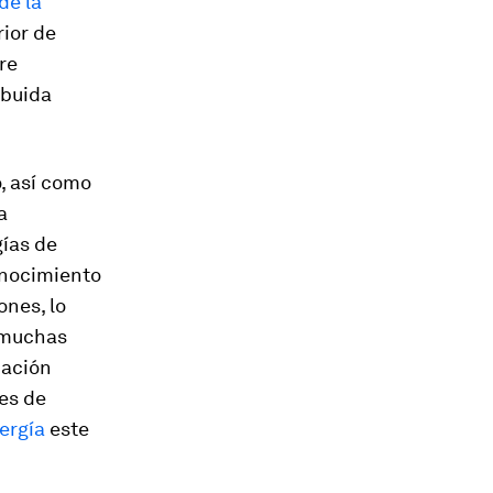
de la
rior de
re
ibuida
, así como
a
ías de
onocimiento
ones, lo
o muchas
cación
es de
ergía
este