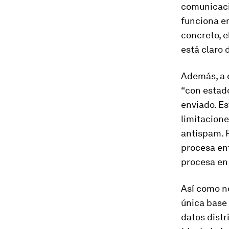
comunicaci
funciona en
concreto, e
está claro 
Además, a d
“con estado
enviado. Es
limitacione
antispam. P
procesa ent
procesa en
Así como no
única base
datos distr