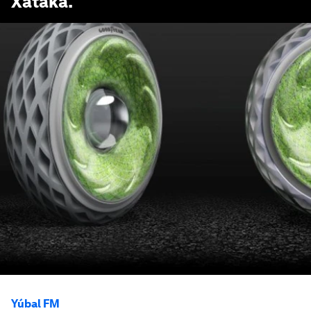
Xataka
.
Yúbal FM