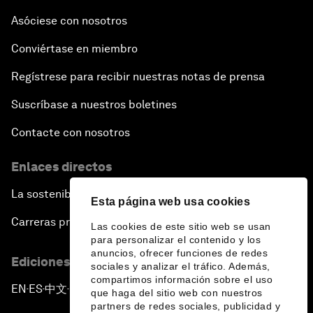
Asóciese con nosotros
Conviértase en miembro
Regístrese para recibir nuestras notas de prensa
Suscríbase a nuestros boletines
Contacte con nosotros
Enlaces directos
La sostenibilidad en el Foro
Esta página web usa cookies
Carreras profesionales
Las cookies de este sitio web se usan
para personalizar el contenido y los
anuncios, ofrecer funciones de redes
Ediciones en otros idiomas
sociales y analizar el tráfico. Además,
compartimos información sobre el uso
EN
ES
中文
日本語
▪
▪
▪
que haga del sitio web con nuestros
partners de redes sociales, publicidad y