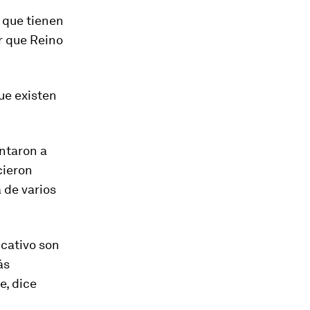
s que tienen
r que Reino
ue existen
ntaron a
cieron
 de varios
ucativo son
ás
e, dice