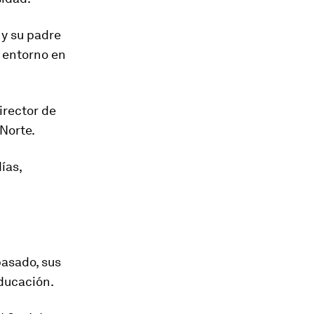
, y su padre
n entorno en
irector de
Norte.
ías,
asado, sus
educación.