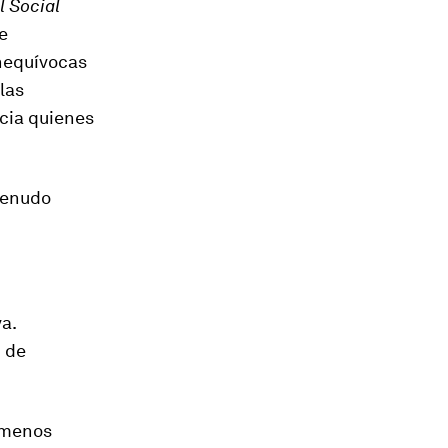
l Social
e
inequívocas
las
cia quienes
menudo
a.
d de
n menos