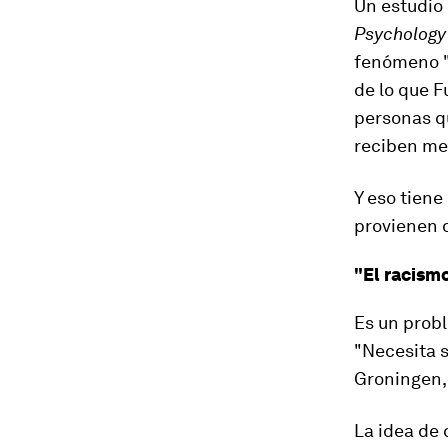
Un estudio
Psychology
fenómeno
de lo que F
personas q
reciben me
Y eso tiene
provienen d
"El racismo
Es un probl
"Necesita s
Groningen, 
La idea de 