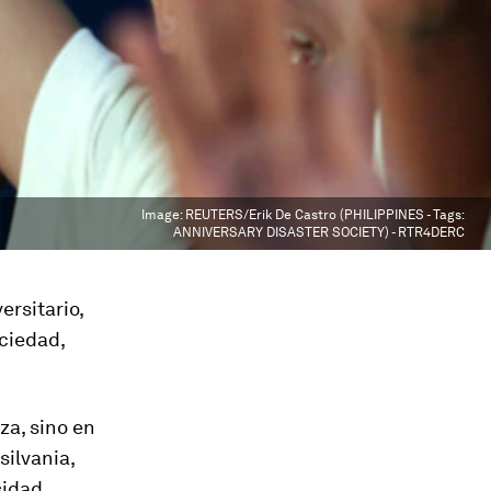
Image:
REUTERS/Erik De Castro (PHILIPPINES - Tags:
ANNIVERSARY DISASTER SOCIETY) - RTR4DERC
ersitario,
ciedad,
za, sino en
silvania,
sidad.