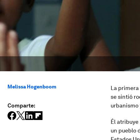
Melissa Hogenboom
La primera 
se sintió r
Comparte:
urbanismo y
Él atribuye
un pueblo d
Estados Uni