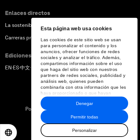
Enlaces directos
La sostenibilidad en el Foro
Esta página web usa cookies
Carreras profesionales
Las cookies de este sitio web se usan
para personalizar el contenido y los
anuncios, ofrecer funciones de redes
Ediciones en otros idiomas
sociales y analizar el tráfico. Además,
compartimos información sobre el uso
EN
ES
中文
日本語
▪
▪
▪
que haga del sitio web con nuestros
partners de redes sociales, publicidad y
análisis web, quienes pueden
combinarla con otra información que les
haya proporcionado o que hayan
recopilado a partir del uso que haya
Denegar
hecho de sus servicios.
Política de privacidad y normas de uso
Permitir todas
Sitemap
Personalizar
©
2026
Foro Económico Mundial
EN
ES
中文
日本語