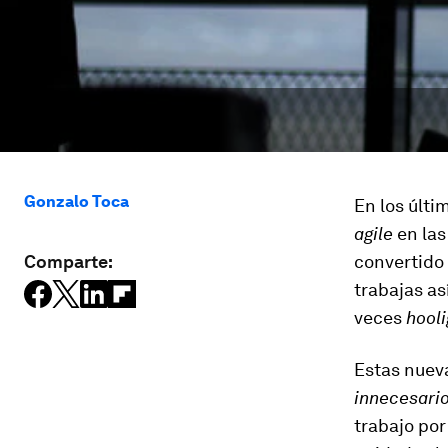
Gonzalo Toca
En los últ
agile
en las
Comparte:
convertido 
trabajas as
veces
hool
Estas nueva
innecesari
trabajo po