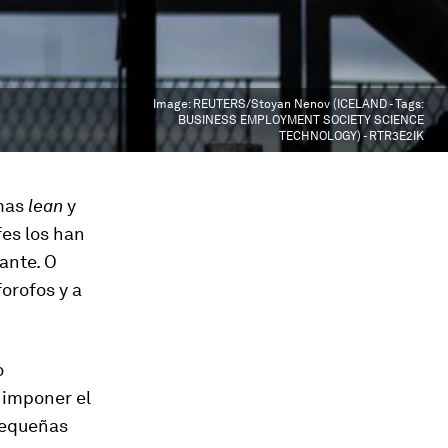
Image:
REUTERS/Stoyan Nenov (ICELAND - Tags:
BUSINESS EMPLOYMENT SOCIETY SCIENCE
TECHNOLOGY) - RTR3E2IK
emas
lean
y
fes los han
ante. O
forofos y a
o
, imponer el
 pequeñas