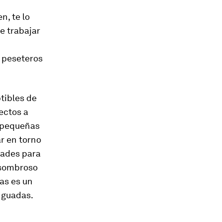
, te lo
e trabajar
 peseteros
tibles de
ectos a
n pequeñas
r en torno
dades para
asombroso
sas es un
nguadas.