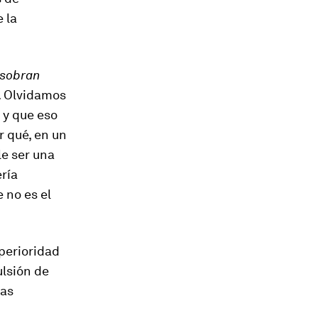
 la
sobran
. Olvidamos
 y que eso
r qué, en un
le ser una
ería
e no es el
perioridad
ulsión de
sas