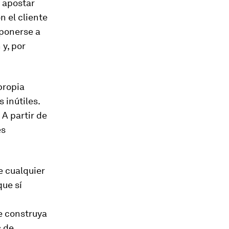
y apostar
n el cliente
oponerse a
 y, por
propia
 inútiles.
 A partir de
es
e cualquier
que sí
e construya
s de