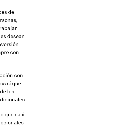
ces de
ersonas,
trabajan
les desean
nversión
mpre con
vación con
os sí que
de los
dicionales.
no que casi
mocionales