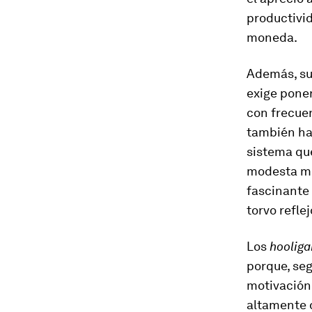
productivid
moneda.
Además, su
exige pone
con frecuen
también hay
sistema que
modesta min
fascinante 
torvo reflej
Los
hooliga
porque, se
motivación 
altamente d