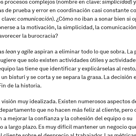
os procesos complejos (nombre en clave:
simplicidad
) 
s de prueba y error en coordinación casi constante co
 clave:
comunicación
). ¿Cómo no iban a sonar bien si 
onerse a la motivación, la simplicidad, la comunicación
avorecer la burocracia?
as
lean
y
agile
aspiran a eliminar todo lo que sobra. La 
ugiere que solo existen actividades útiles y actividades
equipo las tiene que identificar y explicárselas al resto.
 un bisturí y se corta y se separa la grasa. La decisión 
Fin de la historia.
 visión muy idealizada. Existen numerosos aspectos d
epartamento que no hacen más feliz al cliente, pero 
 a mejorar la confianza y la cohesión del equipo o su
 a largo plazo. Es muy difícil mantener un negocio qu
al cliente sobre el desprecio al trabajador. Las métrica