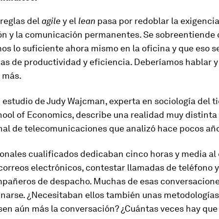
 reglas del
agile
y el
lean
pasa por redoblar la exigencia
ón y la comunicación permanentes. Se sobreentiende 
 lo suficiente ahora mismo en la oficina y que eso s
as de productividad y eficiencia. Deberíamos hablar y
s más.
n estudio de Judy Wajcman, experta en sociología del t
ool of Economics, describe una realidad muy distinta 
nal de telecomunicaciones que analizó hace pocos añ
onales cualificados dedicaban cinco horas y media al 
orreos electrónicos, contestar llamadas de teléfono y
mpañeros de despacho. Muchas de esas conversacione
inarse. ¿Necesitaban ellos también unas metodología
asen aún más la conversación? ¿Cuántas veces hay que