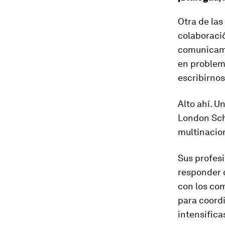
Otra de las
colaboraci
comunicamos
en problem
escribirno
Alto ahí. U
London Sch
multinacio
Sus profesi
responder c
con los co
para coord
intensific