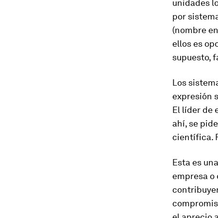
unidades l
por sistema
(nombre en
ellos es op
supuesto, f
Los sistem
expresión s
El líder de 
ahí, se pide
científica. 
Esta es una
empresa o d
contribuyen
compromiso
el aprecio 