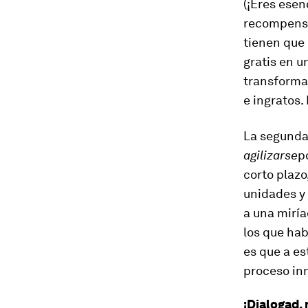
(¡Eres ese
recompensa
tienen que 
gratis en u
transforma
e ingratos.
La segunda
agilizarse
p
corto plaz
unidades y
a una mirí
los que hab
es que a es
proceso in
¡Dialogad, 