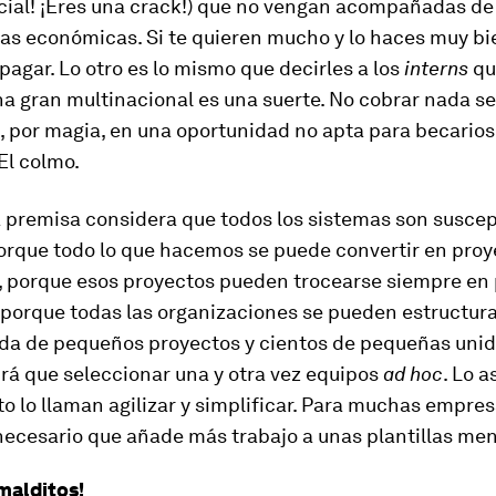
ncial! ¡Eres una crack!) que no vengan acompañadas de
s económicas. Si te quieren mucho y lo haces muy bien
pagar. Lo otro es lo mismo que decirles a los
interns
qu
na gran multinacional es una suerte. No cobrar nada se
, por magia, en una oportunidad no apta para becarios
 El colmo.
 premisa considera que todos los sistemas son suscep
orque todo lo que hacemos se puede convertir en proy
o, porque esos proyectos pueden trocearse siempre e
 porque todas las organizaciones se pueden estructura
ada de pequeños proyectos y cientos de pequeñas uni
rá que seleccionar una y otra vez equipos
ad hoc
. Lo 
to lo llaman agilizar y simplificar. Para muchas empre
necesario que añade más trabajo a unas plantillas me
malditos!