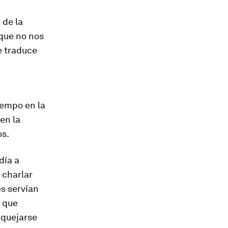
 de la
que no nos
e traduce
iempo en la
en la
os.
día a
 charlar
s servían
s que
 quejarse