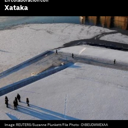
En colaboración con
Xataka
Image:
REUTERS/Suzanne Plunkett/File Photo - D1BEUDWWEXAA