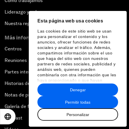
Cómo trabajamos
Liderazgo y gobernanza
Esta página web usa cookies
Nuestra repercusión
Las cookies de este sitio web se usan
para personalizar el contenido y los
Más información sobre el Foro
anuncios, ofrecer funciones de redes
sociales y analizar el tráfico. Además,
Centros
compartimos información sobre el uso
que haga del sitio web con nuestros
Reuniones
partners de redes sociales, publicidad y
análisis web, quienes pueden
Partes interesadas
combinarla con otra información que les
haya proporcionado o que hayan
Historias del Foro
recopilado a partir del uso que haya
Denegar
hecho de sus servicios.
Notas de prensa
Permitir todas
Galería de fotos
Personalizar
EN
ES
中文
日本語
Pódcast