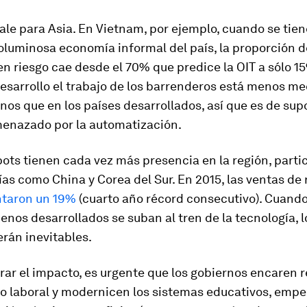
le para Asia. En Vietnam, por ejemplo, cuando se tien
oluminosa economía informal del país, la proporción 
en riesgo cae desde el 70% que predice la OIT a sólo 15
esarrollo el trabajo de los barrenderos está menos m
os que en los países desarrollados, así que es de sup
menazado por la automatización.
bots tienen cada vez más presencia en la región, part
s como China y Corea del Sur. En 2015, las ventas de 
taron un 19%
(cuarto año récord consecutivo). Cuando
enos desarrollados se suban al tren de la tecnología, l
rán inevitables.
rar el impacto, es urgente que los gobiernos encaren 
o laboral y modernicen los sistemas educativos, emp