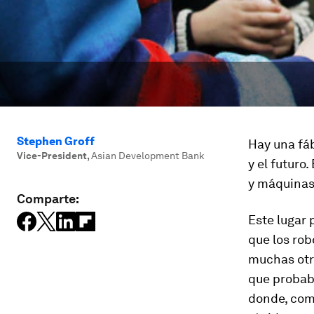
Stephen Groff
Hay una fáb
Vice-President
,
Asian Development Bank
y el futuro
y máquinas 
Comparte:
Este lugar 
que los rob
muchas otra
que probab
donde, com