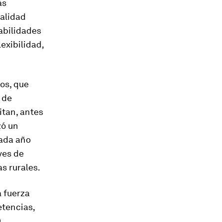
ás
calidad
abilidades
exibilidad,
.
os, que
 de
itan, antes
zó un
cada año
ves de
s rurales.
a fuerza
etencias,
u