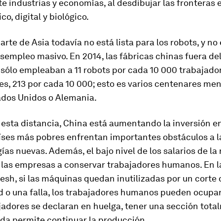
 industrias y economías, al desdibujar las fronteras e
o, digital y biológico.
arte de Asia todavía no está lista para los robots, y no 
sempleo masivo. En 2014, las fábricas chinas fuera del
sólo empleaban a 11 robots por cada 10 000 trabajador
s, 213 por cada 10 000; esto es varios centenares me
ados Unidos o Alemania.
 esta distancia, China está aumentando la inversión en
aíses más pobres enfrentan importantes obstáculos a 
ías nuevas. Además, el bajo nivel de los salarios de la
 las empresas a conservar trabajadores humanos. En l
sh, si las máquinas quedan inutilizadas por un corte 
d o una falla, los trabajadores humanos pueden ocupar 
ajadores se declaran en huelga, tener una sección tot
da permite continuar la producción.