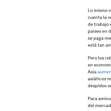
Lo mismo va
cuenta la v
de trabajo 
países en d
se paga men
está tan a
Pero los ro
en economía
Asia
aumen
asiáticos m
despidos se
Para amino
del mercad