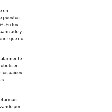
e en
de puestos
%. En los
ecanizado y
oner que no
icularmente
robots en
 los países
os
reformas
ezando por