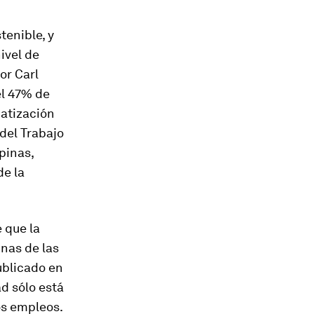
tenible, y
ivel de
or Carl
el 47% de
matización
del Trabajo
pinas,
de la
 que la
nas de las
blicado en
d sólo está
os empleos.