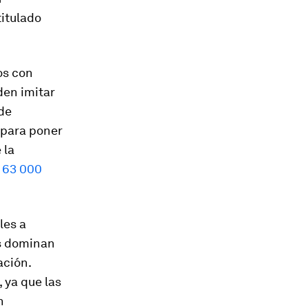
titulado
os con
den imitar
 de
 para poner
 la
 63 000
les a
os dominan
ación.
 ya que las
n