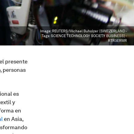
Image:
REUTERS/Michael Buholzer (SWITZERLAND -
Tags: SCIENCE TECHNOLOGY SOCIETY BUSINESS) -
RTR3ERWR
el presente
o, personas
ional es
extil y
 forma en
al
en Asia,
ansformando