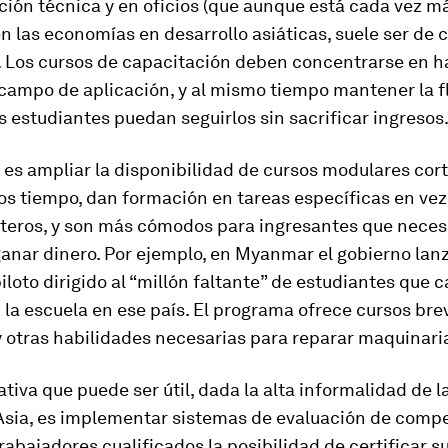
ción técnica y en oficios (que aunque está cada vez m
n las economías en desarrollo asiáticas, suele ser de 
). Los cursos de capacitación deben concentrarse en h
ampo de aplicación, y al mismo tiempo mantener la fl
s estudiantes puedan seguirlos sin sacrificar ingresos
es ampliar la disponibilidad de cursos modulares cort
os tiempo, dan formación en tareas específicas en vez
nteros, y son más cómodos para ingresantes que neces
anar dinero. Por ejemplo, en Myanmar el gobierno lan
loto dirigido al “millón faltante” de estudiantes que 
la escuela en ese país. El programa ofrece cursos bre
 otras habilidades necesarias para reparar maquinaria
ativa que puede ser útil, dada la alta informalidad de l
 Asia, es implementar sistemas de evaluación de comp
rabajadores cualificados la posibilidad de certificar s