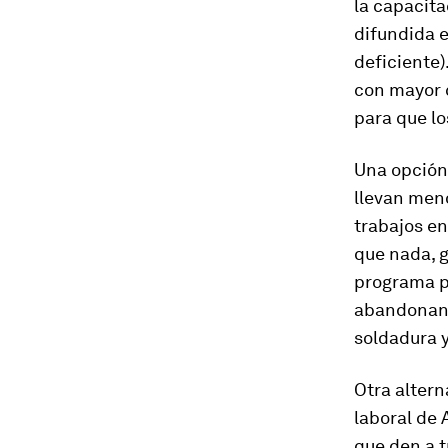
la capacita
difundida e
deficiente
con mayor c
para que lo
Una opción 
llevan men
trabajos e
que nada, g
programa pi
abandonan 
soldadura y
Otra altern
laboral de
que den a t