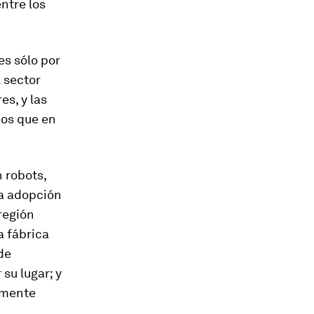
ntre los
es sólo por
 sector
es, y las
nos que en
 robots,
la adopción
 región
a fábrica
de
su lugar; y
almente