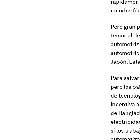
rápidamente
mundos físic
Pero gran p
temor al de
automotriz 
automotrice
Japón, Est
Para salvar
pero los p
de tecnolog
incentiva a
de Banglade
electricida
si los trab
automatiza