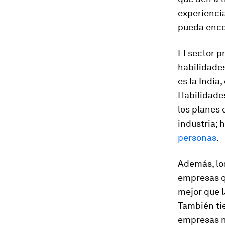
experiencia
pueda enco
El sector 
habilidades
es la India
Habilidade
los planes 
industria; 
personas
.
Además, los
empresas q
mejor que l
También tie
empresas n