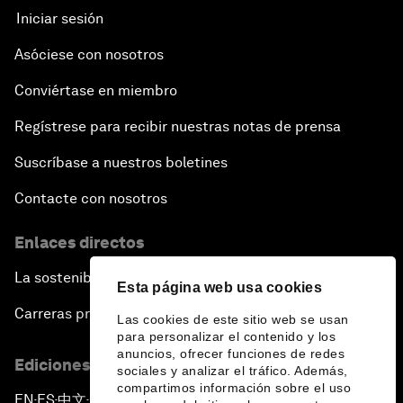
Iniciar sesión
Asóciese con nosotros
Conviértase en miembro
Regístrese para recibir nuestras notas de prensa
Suscríbase a nuestros boletines
Contacte con nosotros
Enlaces directos
La sostenibilidad en el Foro
Esta página web usa cookies
Carreras profesionales
Las cookies de este sitio web se usan
para personalizar el contenido y los
anuncios, ofrecer funciones de redes
Ediciones en otros idiomas
sociales y analizar el tráfico. Además,
compartimos información sobre el uso
EN
ES
中文
日本語
▪
▪
▪