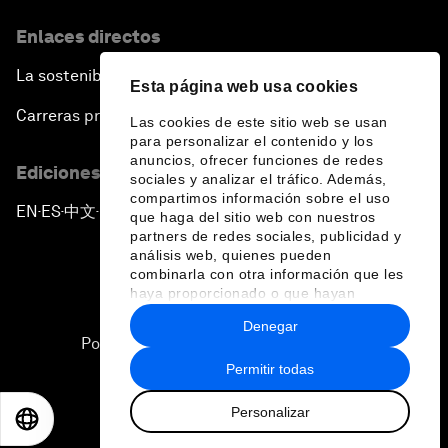
Enlaces directos
La sostenibilidad en el Foro
Esta página web usa cookies
Carreras profesionales
Las cookies de este sitio web se usan
para personalizar el contenido y los
anuncios, ofrecer funciones de redes
Ediciones en otros idiomas
sociales y analizar el tráfico. Además,
compartimos información sobre el uso
EN
ES
中文
日本語
▪
▪
▪
que haga del sitio web con nuestros
partners de redes sociales, publicidad y
análisis web, quienes pueden
combinarla con otra información que les
haya proporcionado o que hayan
recopilado a partir del uso que haya
Denegar
hecho de sus servicios.
Política de privacidad y normas de uso
Permitir todas
Sitemap
Personalizar
©
2026
Foro Económico Mundial
EN
ES
中文
日本語