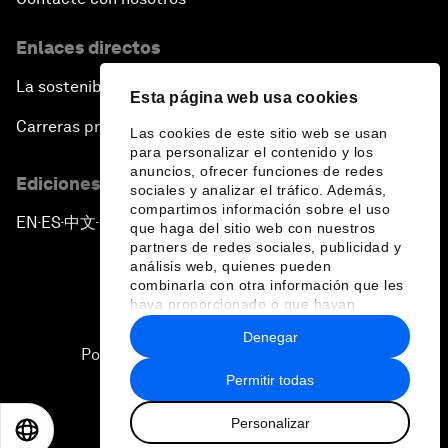
Enlaces directos
La sostenibilidad en el Foro
Esta página web usa cookies
Carreras profesionales
Las cookies de este sitio web se usan
para personalizar el contenido y los
anuncios, ofrecer funciones de redes
Ediciones en otros idiomas
sociales y analizar el tráfico. Además,
compartimos información sobre el uso
EN
ES
中文
日本語
▪
▪
▪
que haga del sitio web con nuestros
partners de redes sociales, publicidad y
análisis web, quienes pueden
combinarla con otra información que les
haya proporcionado o que hayan
recopilado a partir del uso que haya
Denegar
hecho de sus servicios.
Política de privacidad y normas de uso
Permitir todas
Sitemap
Personalizar
©
2026
Foro Económico Mundial
EN
ES
中文
日本語