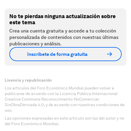
No te pierdas ninguna actualización sobre
este tema
Crea una cuenta gratuita y accede a tu colección
personalizada de contenidos con nuestras últimas
publicaciones y análisis.
Inscríbete de forma gratuita
Licencia y republicación
Los artículos del Foro Económico Mundial pueden volver a
publicarse de acuerdo con la Licencia Pública Internacional
Creative Commons Reconocimiento-NoComercial-
SinObraDerivada 4.0, y de acuerdo con nuestras condiciones de
uso.
Las opiniones expresadas en este artículo son las del autor y no
del Foro Económico Mundial.