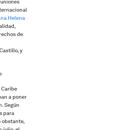
 uniones
nternacional
na Helena
alidad,
erechos de
stillo, y
e
 Caribe
ban a poner
n. Según
s para
o obstante,
julio, el