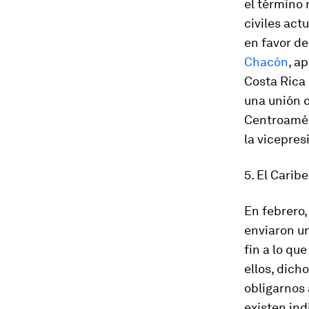
el término 
civiles act
en favor de
Chacón
, a
Costa Rica 
una unión 
Centroamér
la vicepres
5. El Carib
En febrero
enviaron un
fin a lo q
ellos, dich
obligarnos 
existen ind