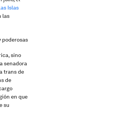
as Islas
 las
y poderosas
ica, sino
ra senadora
a trans de
ns de
cargo
gión en que
e su