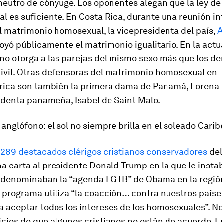
neutro de cónyuge. Los oponentes alegan que la ley de
ual es suficiente. En Costa Rica, durante una reunión i
l matrimonio homosexual, la vicepresidenta del país,
A
poyó públicamente el matrimonio igualitario. En la actu
no otorga a las parejas del mismo sexo más que los d
civil. Otras defensoras del matrimonio homosexual en
ica son también la primera dama de Panamá, Lorena Ca
identa panameña, Isabel de Saint Malo.
e anglófono: el sol no siempre brilla en el soleado Carib
,
289 destacados clérigos cristianos conservadores
del
a carta al presidente Donald Trump en la que le insta
ue denominaban la “agenda LGTB” de Obama en la regió
o programa utiliza “la coacción… contra nuestros paíse
a aceptar todos los intereses de los homosexuales”. N
icios de que algunos cristianos no están de acuerdo. En 