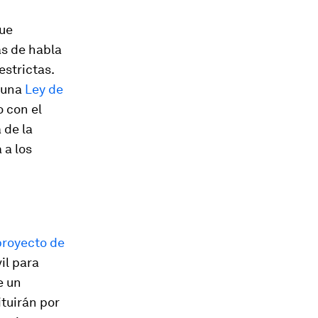
que
as de habla
strictas.
ó una
Ley de
o con el
 de la
 a los
proyecto de
vil para
e un
ituirán por