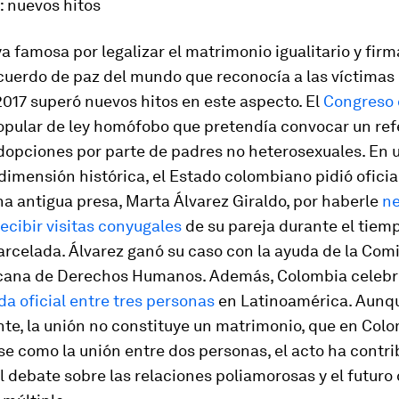
: nuevos hitos
a famosa por legalizar el matrimonio igualitario y firm
cuerdo de paz del mundo que reconocía a las víctimas
2017 superó nuevos hitos en este aspecto. El
Congreso 
opular de ley homófobo que pretendía convocar un r
dopciones por parte de padres no heterosexuales. En 
dimensión histórica, el Estado colombiano pidió ofici
a antigua presa, Marta Álvarez Giraldo, por haberle
ne
ecibir visitas conyugales
de su pareja durante el tiemp
rcelada. Álvarez ganó su caso con la ayuda de la Com
cana de Derechos Humanos. Además, Colombia celebr
da oficial entre tres personas
en Latinoamérica. Aunqu
te, la unión no constituye un matrimonio, que en Colo
e como la unión entre dos personas, el acto ha contri
 debate sobre las relaciones poliamorosas y el futuro 