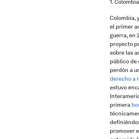
1. Colombia
Colombia, y
el primer a
guerra, en 
proyecto p
sobre las a
público de 
perdón a un
derecho a r
estuvo enca
Interameri
primera
bo
técnicamen
definiéndos
promover el