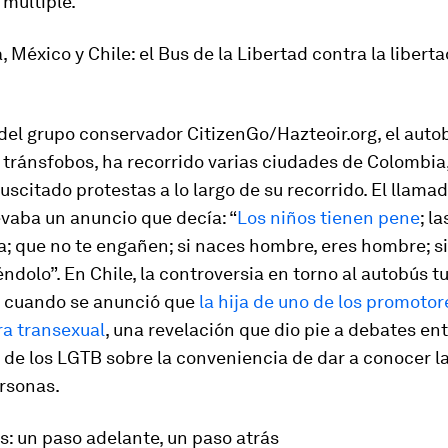
múltiple.
, México y Chile: el
Bus de la Libertad
contra la libert
el grupo conservador CitizenGo/Hazteoir.org, el autob
 tránsfobos, ha recorrido varias ciudades de Colombia
suscitado protestas a lo largo de su recorrido. El llama
evaba un anuncio que decía: “
Los niños tienen pene
; l
a; que no te engañen; si naces hombre, eres hombre; si
éndolo”. En Chile, la controversia en torno al autobús t
 cuando se anunció que
la hija de uno de los promotor
era transexual
, una revelación que dio pie a debates en
de los LGTB sobre la conveniencia de dar a conocer l
ersonas.
: un paso adelante, un paso atrás