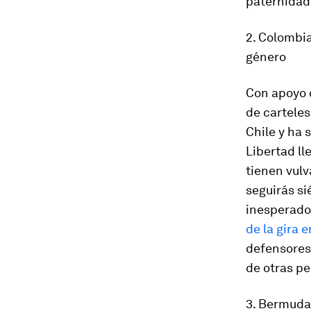
paternidad 
2. Colombia
género
Con apoyo d
de carteles
Chile y ha 
Libertad
ll
tienen vulv
seguirás si
inesperado
de la gira 
defensores 
de otras p
3. Bermudas