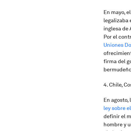
En mayo, el
legalizaba 
inglesa de 
Por el cont
Uniones D
ofrecimient
firma del g
bermudeños
4. Chile, C
En agosto, 
ley sobre e
definir el 
hombre y un