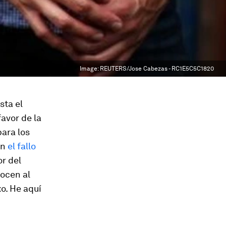
Image:
REUTERS/Jose Cabezas - RC1E5C5C1820
sta el
avor de la
ara los
on
el fallo
or del
nocen al
o. He aquí