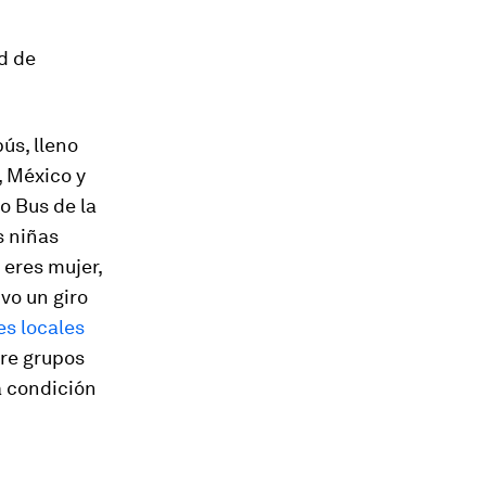
ad de
ús, lleno
, México y
do
Bus de la
as niñas
 eres mujer,
uvo un giro
es locales
tre grupos
a condición