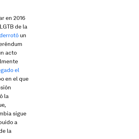
ar en 2016
 LGTB de la
derrotó
un
eferéndum
un acto
almente
gado el
o en el que
isión
ó la
e,
mbia sigue
buido a
de la