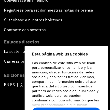
Conviértase en miembro
Regístrese para recibir nuestras notas de prensa
Suscríbase a nuestros boletines
Contacte con nosotros
Enlaces directos
La sostenibilidad en el Foro
Esta página web usa cookies
Carreras profesionales
Las cookies de este sitio web se usan
para personalizar el contenido y los
anuncios, ofrecer funciones de redes
Ediciones en otros idiomas
sociales y analizar el tráfico. Además,
compartimos información sobre el uso
EN
ES
中文
日本語
▪
▪
▪
que haga del sitio web con nuestros
partners de redes sociales, publicidad y
análisis web, quienes pueden
combinarla con otra información que les
haya proporcionado o que hayan
recopilado a partir del uso que haya