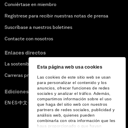
Conviértase en miembro
Regístrese para recibir nuestras notas de prensa
Suscríbase a nuestros boletines
Contacte con nosotros
Enlaces directos
La sostenibilidad en el Foro
Esta página web usa cookies
Carreras profesionales
Las cookies de este sitio web se usan
para personalizar el contenido y los
anuncios, ofrecer funciones de redes
Ediciones en otros idiomas
sociales y analizar el tráfico. Además,
compartimos información sobre el uso
EN
ES
中文
日本語
▪
▪
▪
que haga del sitio web con nuestros
partners de redes sociales, publicidad y
análisis web, quienes pueden
combinarla con otra información que les
haya proporcionado o que hayan