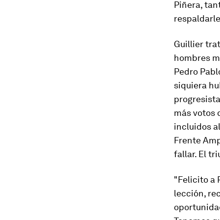
Piñera, tan
respaldarl
Guillier tr
hombres más
Pedro Pablo
siquiera hu
progresista
más votos q
incluidos a
Frente Amp
fallar. El t
"Felicito a
lección, re
oportunidad