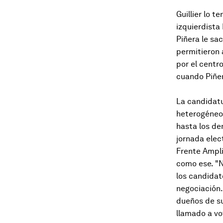
Guillier lo t
izquierdista 
Piñera le sa
permitieron 
por el centr
cuando Piñer
La candidatu
heterogéneo
hasta los de
jornada elect
Frente Amplio
como ese. "N
los candidat
negociación. 
dueños de su
llamado a vot