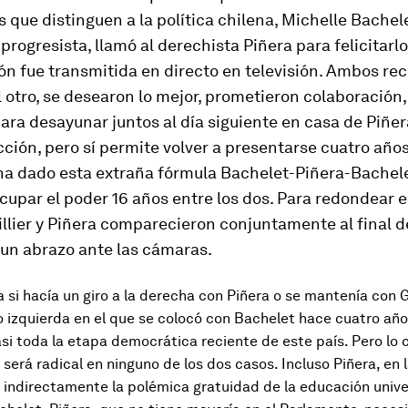
s que distinguen a la política chilena, Michelle Bachele
progresista, llamó al derechista Piñera para felicitarlo
ón fue transmitida en directo en televisión. Ambos re
l otro, se desearon lo mejor, prometieron colaboración,
ra desayunar juntos al día siguiente en casa de Piñer
cción, pero sí permite volver a presentarse cuatro año
 ha dado esta extraña fórmula Bachelet-Piñera-Bachele
cupar el poder 16 años entre los dos. Para redondear e
illier y Piñera comparecieron conjuntamente al final d
 un abrazo ante las cámaras.
 si hacía un giro a la derecha con Piñera o se mantenía con Gu
o izquierda en el que se colocó con Bachelet hace cuatro año
i toda la etapa democrática reciente de este país. Pero lo c
será radical en ninguno de los dos casos. Incluso Piñera, en la
indirectamente la polémica gratuidad de la educación unive