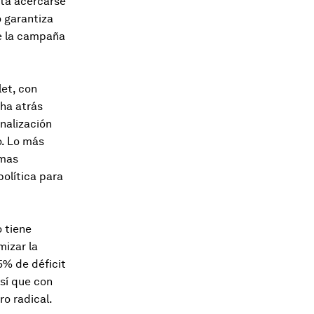
ita acercarse
 garantiza
de la campaña
let, con
cha atrás
nalización
o. Lo más
rmas
política para
 tiene
mizar la
5% de déficit
Así que con
ro radical.