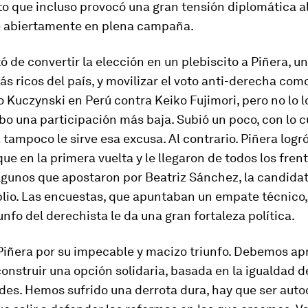
to que incluso provocó una gran tensión diplomática a
e abiertamente en plena campaña.
ató de convertir la elección en un plebiscito a Piñera, u
 ricos del país, y movilizar el voto anti-derecha como
 Kuczynski en Perú contra Keiko Fujimori, pero no lo lo
bo una participación más baja. Subió un poco, con lo cu
 tampoco le sirve esa excusa. Al contrario. Piñera log
ue en la primera vuelta y le llegaron de todos los frent
lgunos que apostaron por Beatriz Sánchez, la candidat
lio. Las encuestas, que apuntaban un empate técnico, 
riunfo del derechista le da una gran fortaleza política.
 Piñera por su impecable y macizo triunfo. Debemos ap
construir una opción solidaria, basada en la igualdad d
es. Hemos sufrido una derrota dura, hay que ser autoc