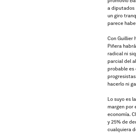
promovió Bac
a diputados 
un giro tran
parece haber
Con Guillier
Piñera habrá
radical ni s
parcial del 
probable es 
progresistas 
hacerlo ni g
Lo suyo es l
margen por e
economía. Ch
y 25% de deud
cualquiera d