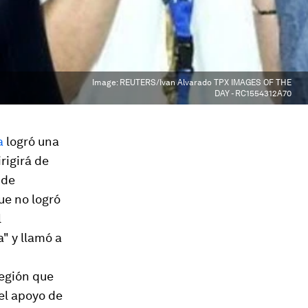
Image:
REUTERS/Ivan Alvarado TPX IMAGES OF THE
DAY - RC1554312A70
a
logró una
irigirá de
 de
ue no logró
l
" y llamó a
región que
iel apoyo de