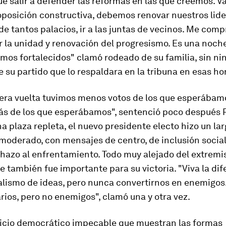
e salir a defender las reformas en las que creemos. V
oposición constructiva, debemos renovar nuestros lide
de tantos palacios, ir a las juntas de vecinos. Me com
r la unidad y renovación del progresismo. Es una noche
mos fortalecidos" clamó rodeado de su familia, sin ni
e su partido que lo respaldara en la tribuna en esas ho
era vuelta tuvimos menos votos de los que esperábamo
s de los que esperábamos", sentenció poco después 
na plaza repleta, el nuevo presidente electo hizo un la
moderado, con mensajes de centro, de inclusión social
chazo al enfrentamiento. Todo muy alejado del extrem
 también fue importante para su victoria. "Viva la dif
uralismo de ideas, pero nunca convertirnos en enemigo
rios, pero no enemigos", clamó una y otra vez.
cicio democrático impecable que muestran las formas