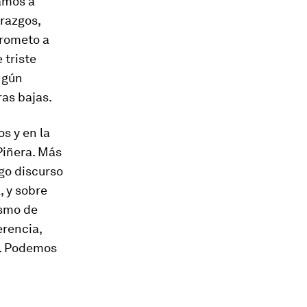
amos a
razgos,
prometo a
 triste
ngún
ras bajas.
s y en la
Piñera. Más
rgo discurso
, y sobre
ismo de
erencia,
s. Podemos