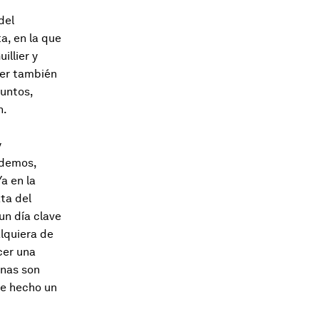
del
a, en la que
illier y
lier también
juntos,
n.
y
odemos,
a en la
ata del
un día clave
lquiera de
cer una
onas son
he hecho un