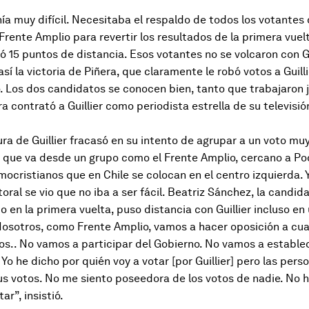
enía muy difícil. Necesitaba el respaldo de todos los votantes 
Frente Amplio para revertir los resultados de la primera vuelt
có 15 puntos de distancia. Esos votantes no se volcaron con Gu
así la victoria de Piñera, que claramente le robó votos a Guil
o. Los dos candidatos se conocen bien, tanto que trabajaron 
a contrató a Guillier como periodista estrella de su televisió
ra de Guillier fracasó en su intento de agrupar a un voto mu
 que va desde un grupo como el Frente Amplio, cercano a P
mocristianos que en Chile se colocan en el centro izquierda. Y
oral se vio que no iba a ser fácil. Beatriz Sánchez, la candid
 en la primera vuelta, puso distancia con Guillier incluso en 
osotros, como Frente Amplio, vamos a hacer oposición a cua
os.. No vamos a participar del Gobierno. No vamos a estable
Yo he dicho por quién voy a votar [por Guillier] pero las pers
s votos. No me siento poseedora de los votos de nadie. No 
ar”, insistió.