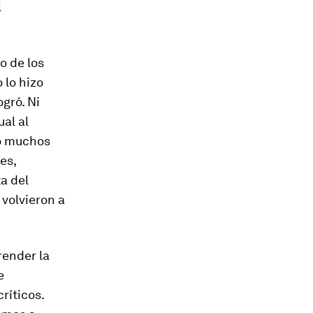
l
no de los
 lo hizo
gró. Ni
al al
ró muchos
es,
a del
volvieron a
render la
e
ríticos.