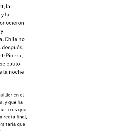
t, la
 y la
conocieron
 y
a. Chile no
s después,
t-Piñera,
se estilo
e la noche
illier en el
s, y que ha
ierto es que
 recta final,
rsitaria que