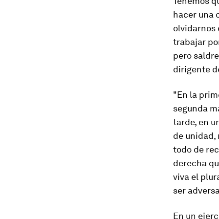
Tenemos qu
hacer una 
olvidarnos 
trabajar po
pero saldre
dirigente d
"En la prim
segunda má
tarde, en u
de unidad, 
todo de re
derecha que
viva el pl
ser adversa
En un ejer