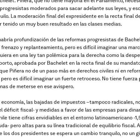
helet. Piñera, que no tiene mayoría en el Parlamento, neces
progresistas moderados para sacar adelante sus leyes, y eso
quilo. La moderación final del expresidente en la recta final 
 tenido un muy buen resultado en las clases medias.
 habría profundización de las reformas progresistas de Bache
 frenazo y replanteamiento, pero es difícil imaginar una mar
iquiera en una ley tan polémica para la derecha como la despe
aborto, aprobada por Bachelet en la recta final de su mandat
que Piñera no de un paso más en derechos civiles ni en refo
pero es difícil imaginar un fuerte retroceso. No tiene fuerza 
anas de meterse en ese avispero.
a economía, las bajadas de impuestos –tampoco radicales, no
l déficit fiscal- y medidas a favor de las empresas para dina
ile tiene cifras envidiables en el entorno latinoamericano -1,
a- pero altas para su línea tradicional de equilibrio fiscal. 
e los dos presidentes se espera un cambio tranquilo, no un gi