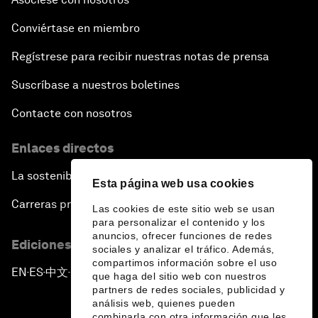
Conviértase en miembro
Regístrese para recibir nuestras notas de prensa
Suscríbase a nuestros boletines
Contacte con nosotros
Enlaces directos
La sostenibilidad en el Foro
Esta página web usa cookies
Carreras profesionales
Las cookies de este sitio web se usan
para personalizar el contenido y los
anuncios, ofrecer funciones de redes
Ediciones en otros idiomas
sociales y analizar el tráfico. Además,
compartimos información sobre el uso
EN
ES
中文
日本語
▪
▪
▪
que haga del sitio web con nuestros
partners de redes sociales, publicidad y
análisis web, quienes pueden
combinarla con otra información que les