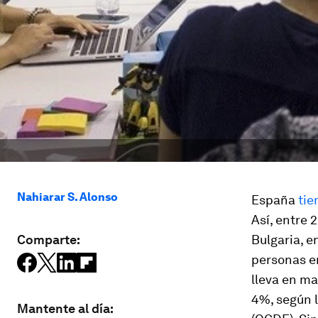
Nahiarar S. Alonso
España
ti
Así, entre 
Comparte:
Bulgaria, e
personas e
lleva en m
4%, según 
Mantente al día: