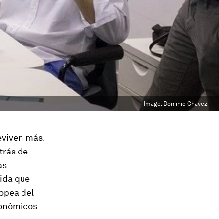
Image:
Dominic Chavez
eviven más.
etrás de
as
ida que
ropea del
conómicos