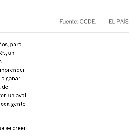
ños, para
nés, un
s
 emprender
a a ganar
a de
on un aval
poca gente
ue se creen