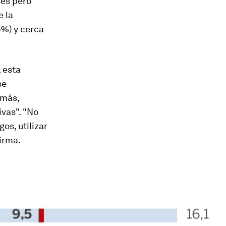
ses pero
e la
6%) y cerca
 esta
se
emás,
vas". "No
os, utilizar
firma.