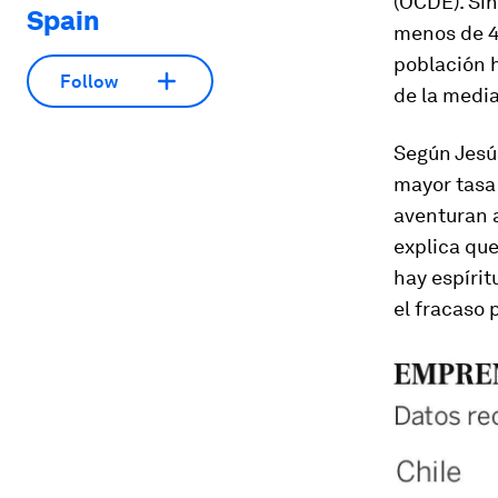
(OCDE). Si
Spain
menos de 42
población h
Follow
de la media
Según Jesús
mayor tasa
aventuran a
explica qu
hay espírit
el fracaso 