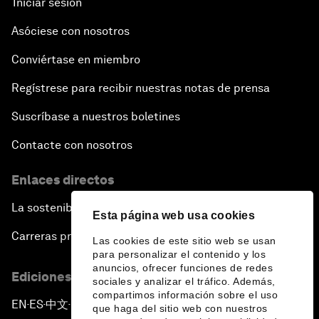
Iniciar sesión
Asóciese con nosotros
Conviértase en miembro
Regístrese para recibir nuestras notas de prensa
Suscríbase a nuestros boletines
Contacte con nosotros
Enlaces directos
La sostenibilidad en el Foro
Esta página web usa cookies
Carreras profesionales
Las cookies de este sitio web se usan
para personalizar el contenido y los
anuncios, ofrecer funciones de redes
Ediciones en otros idiomas
sociales y analizar el tráfico. Además,
compartimos información sobre el uso
EN
ES
中文
日本語
▪
▪
▪
que haga del sitio web con nuestros