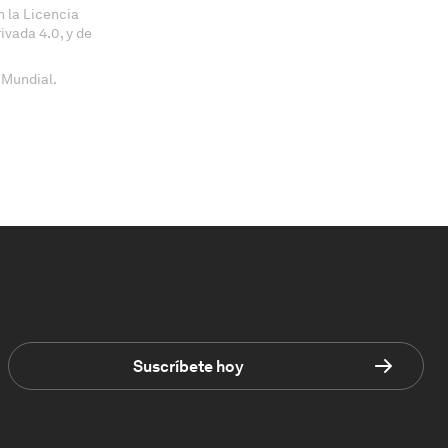
 la Licencia
vada 4.0, y de
 Mundial.
Suscríbete hoy