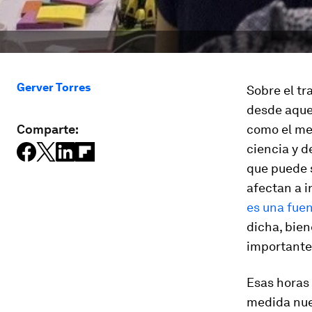
Gerver Torres
Sobre el tr
desde aquel
Comparte:
como el med
ciencia y d
que puede 
afectan a i
es una fuen
dicha, bien
importantes
Esas horas 
medida nues