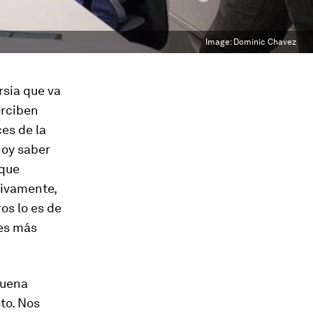
Image:
Dominic Chavez
rsia que va
erciben
es de la
hoy saber
 que
tivamente,
ros lo es de
les más
buena
to. Nos