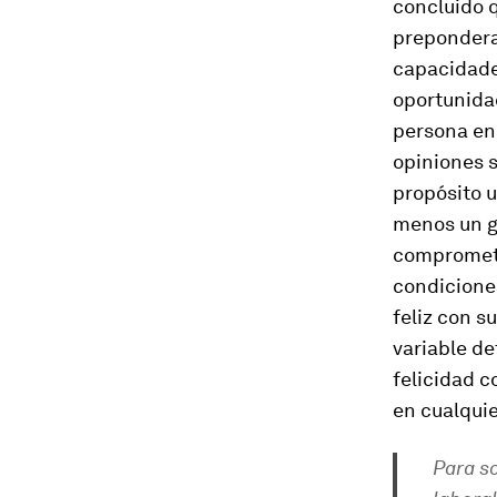
concluido 
preponderan
capacidade
oportunida
persona en
opiniones s
propósito u
menos un g
comprometid
condicione
feliz con s
variable de
felicidad c
en cualquier
Para s