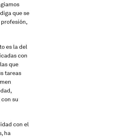
tagiamos
 diga que se
 profesión,
o es la del
licadas con
 las que
s tareas
rimen
idad,
 con su
idad con el
s, ha