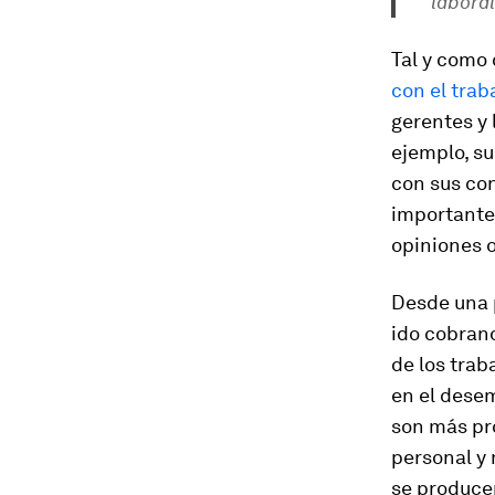
laboral
Tal y como 
con el tra
gerentes y 
ejemplo, su
con sus con
importante 
opiniones o
Desde una p
ido cobrand
de los tra
en el dese
son más pr
personal y 
se produce