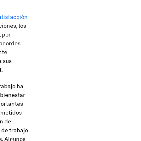
atisfacción
ciones, los
, por
 acordes
nte
a sus
l.
rabajo ha
bienes­tar
portantes
ometidos
ón de
 de trabajo
s. Algunos