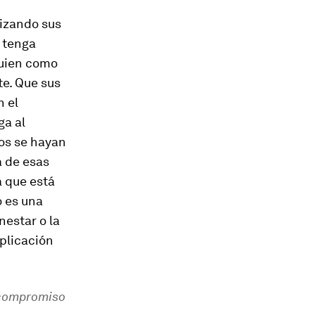
lizando sus
 tenga
guien como
e. Que sus
n el
ga al
os se hayan
a de esas
 que está
o es una
nestar o la
mplicación
l compromiso