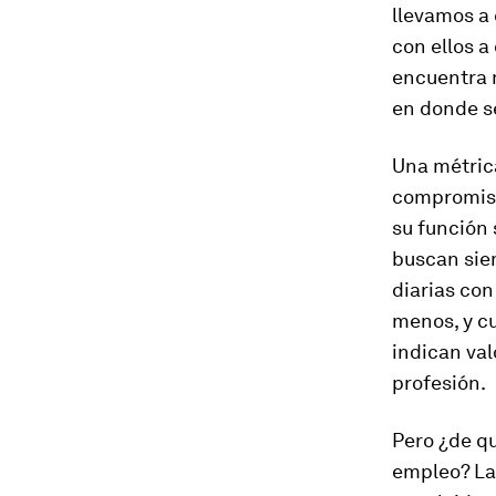
llevamos a 
con ellos a
encuentra m
en donde s
Una métrica
compromiso
su función 
buscan sie
diarias co
menos, y cu
indican val
profesión.
Pero ¿de qu
empleo? La 