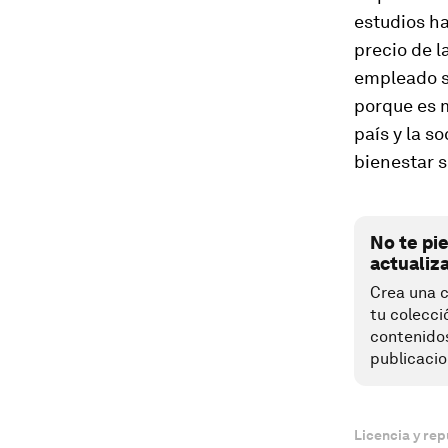
estudios ha
precio de 
empleado s
porque es m
país y la s
bienestar s
No te pi
actualiz
Crea una c
tu colecci
contenido
publicacio
Licencia y rep