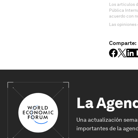
Los artículos 
Pública Inter
acuerdo con n
Las opiniones 
Comparte:
La Agen
Una actualización sema
importantes de la agend