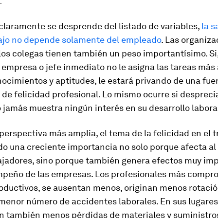
.
claramente se desprende del listado de variables,
la s
bajo no depende solamente del empleado
. Las organiza
los colegas tienen también un peso importantísimo. Si
 empresa o jefe inmediato no le asigna las tareas más
ocimientos y aptitudes, le estará privando de una fue
de felicidad profesional. Lo mismo ocurre si despreci
 jamás muestra ningún interés en su desarrollo labora
erspectiva más amplia, el tema de la felicidad en el t
o una creciente importancia no solo porque afecta al 
bajadores, sino porque también genera efectos muy im
mpeño de las empresas. Los profesionales más compr
oductivos, se ausentan menos, originan menos rotaci
menor número de accidentes laborales. En sus lugares
n también menos pérdidas de materiales y suministro