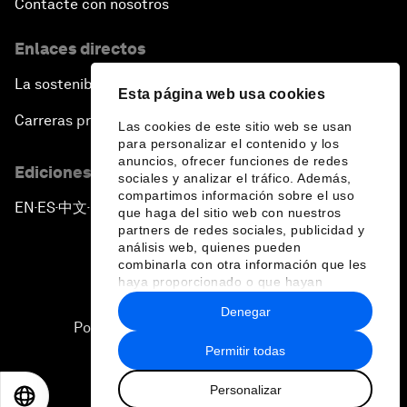
Contacte con nosotros
Enlaces directos
La sostenibilidad en el Foro
Esta página web usa cookies
Carreras profesionales
Las cookies de este sitio web se usan
para personalizar el contenido y los
anuncios, ofrecer funciones de redes
Ediciones en otros idiomas
sociales y analizar el tráfico. Además,
compartimos información sobre el uso
EN
ES
中文
日本語
▪
▪
▪
que haga del sitio web con nuestros
partners de redes sociales, publicidad y
análisis web, quienes pueden
combinarla con otra información que les
haya proporcionado o que hayan
recopilado a partir del uso que haya
Denegar
hecho de sus servicios.
Política de privacidad y normas de uso
Permitir todas
Sitemap
Personalizar
©
2026
Foro Económico Mundial
EN
ES
中文
日本語