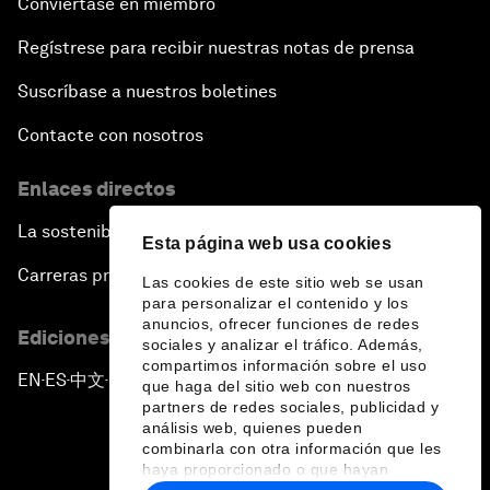
Conviértase en miembro
Regístrese para recibir nuestras notas de prensa
Suscríbase a nuestros boletines
Contacte con nosotros
Enlaces directos
La sostenibilidad en el Foro
Esta página web usa cookies
Carreras profesionales
Las cookies de este sitio web se usan
para personalizar el contenido y los
anuncios, ofrecer funciones de redes
Ediciones en otros idiomas
sociales y analizar el tráfico. Además,
compartimos información sobre el uso
EN
ES
中文
日本語
▪
▪
▪
que haga del sitio web con nuestros
partners de redes sociales, publicidad y
análisis web, quienes pueden
combinarla con otra información que les
haya proporcionado o que hayan