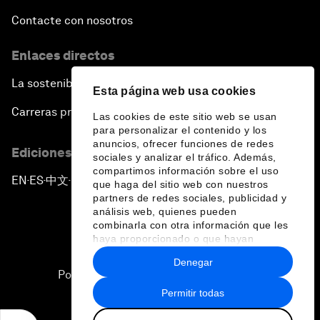
Contacte con nosotros
Enlaces directos
La sostenibilidad en el Foro
Esta página web usa cookies
Carreras profesionales
Las cookies de este sitio web se usan
para personalizar el contenido y los
anuncios, ofrecer funciones de redes
Ediciones en otros idiomas
sociales y analizar el tráfico. Además,
compartimos información sobre el uso
EN
ES
中文
日本語
▪
▪
▪
que haga del sitio web con nuestros
partners de redes sociales, publicidad y
análisis web, quienes pueden
combinarla con otra información que les
haya proporcionado o que hayan
recopilado a partir del uso que haya
Denegar
hecho de sus servicios.
Política de privacidad y normas de uso
Permitir todas
Sitemap