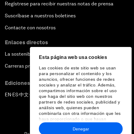
Regístrese para recibir nuestras notas de prensa
Suscríbase a nuestros boletines
Contacte con nosotros
Enlaces directos
La sostenibilidad en el Foro
Esta página web usa cookies
Carreras profesionales
Las cookies de este sitio web se usan
para personalizar el contenido y los
anuncios, ofrecer funciones de redes
Ediciones en otros idiomas
sociales y analizar el tráfico. Además,
compartimos información sobre el uso
EN
ES
中文
日本語
▪
▪
▪
que haga del sitio web con nuestros
partners de redes sociales, publicidad y
análisis web, quienes pueden
combinarla con otra información que les
haya proporcionado o que hayan
recopilado a partir del uso que haya
Denegar
hecho de sus servicios.