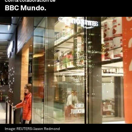
Con la colaboración de
BBC Mundo
.
Image:
REUTERS/Jason Redmond