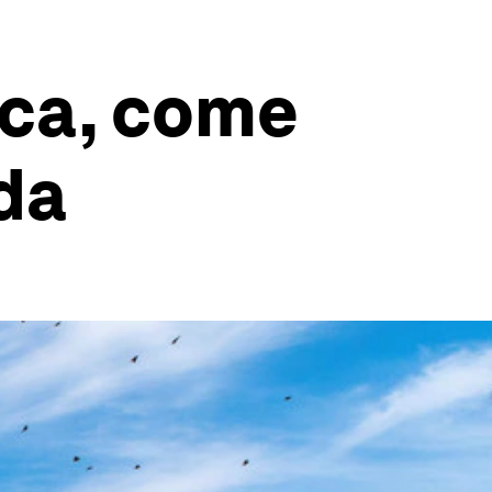
ica, come
da