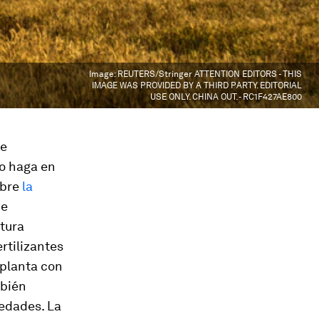
Image:
REUTERS/Stringer ATTENTION EDITORS - THIS
IMAGE WAS PROVIDED BY A THIRD PARTY. EDITORIAL
USE ONLY. CHINA OUT. - RC1F427AE800
de
lo haga en
obre
la
de
ltura
ertilizantes
 planta con
mbién
medades. La