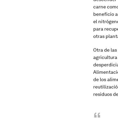
carne como
beneficio a
el nitrógen
para recupe
otras plant
Otra de las
agricultura
desperdici
Alimentació
de los ali
reutilizaci
residuos de