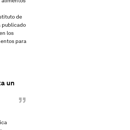
r alimentos
stituto de
a publicado
en los
mentos para
ta un
”
ica