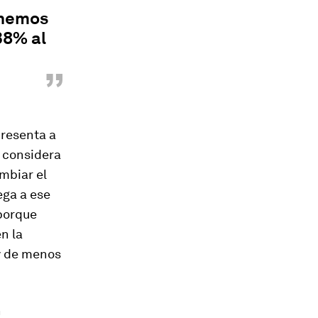
enemos
38% al
”
presenta a
 considera
ambiar el
ega a ese
 porque
n la
y de menos
n