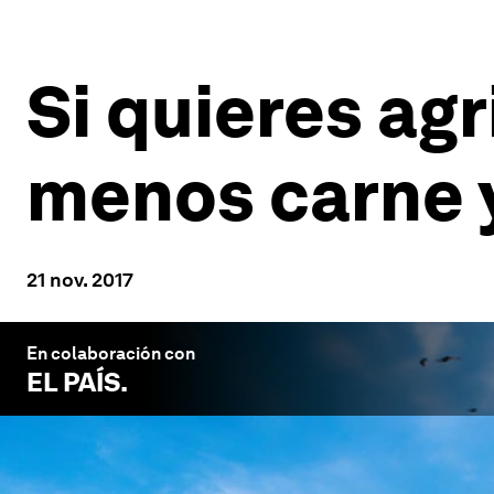
Si quieres ag
menos carne y
21 nov. 2017
En colaboración con
EL PAÍS
.