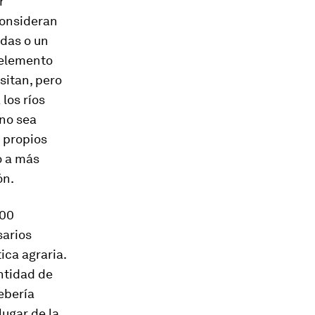
r
consideran
das o un
e elemento
sitan, pero
los ríos
 no sea
s propios
o a más
ón.
000
sarios
ica agraria.
antidad de
ebería
lugar de la