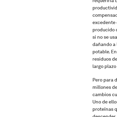
requeriría 
productivi
compensado
excedente d
producido d
si no se us
dañando a l
potable. En
residuos de
largo plazo
Pero para d
millones de
cambios cul
Uno de ello
proteínas 
descender d