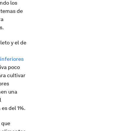
ndo los
istemas de
ra
s.
eto y el de
inferiores
tiva poco
ra cultivar
ores
nen una
l
 es del 1%.
a que