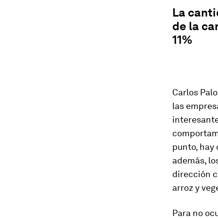
“
La cant
de la ca
11%
Carlos Palo
las empres
interesante
comportamie
punto, hay 
además, los
dirección 
arroz y veg
Para no oc