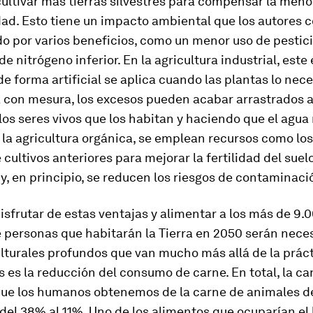
cultivar más tierras silvestres para compensar la meno
dad. Esto tiene un impacto ambiental que los autores 
 por varios beneficios, como un menor uso de pestici
e nitrógeno inferior. En la agricultura industrial, est
e forma artificial se aplica cuando las plantas lo nece
a con mesura, los excesos pueden acabar arrastrados a 
os seres vivos que los habitan y haciendo que el agua
 la agricultura orgánica, se emplean recursos como lo
 cultivos anteriores para mejorar la fertilidad del suel
 y, en principio, se reducen los riesgos de contaminaci
isfrutar de estas ventajas y alimentar a los más de 9.
 personas que habitarán la Tierra en 2050 serán nece
turales profundos que van mucho más allá de la práct
s es la reducción del consumo de carne. En total, la c
que los humanos obtenemos de la carne de animales d
el 38% al 11%. Uno de los alimentos que ocuparían el 