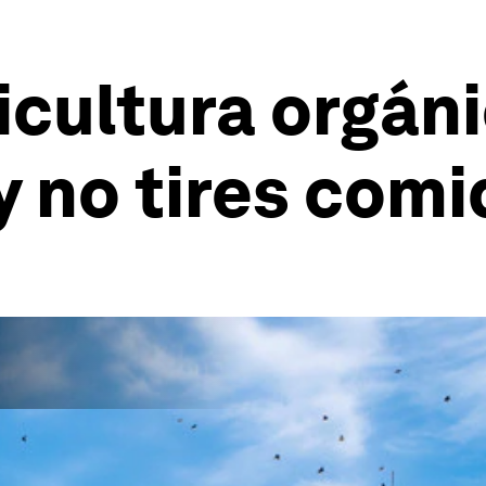
ricultura orgán
 no tires comi