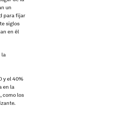
an un
 para fijar
te siglos
ban en él
 la
0 y el 40%
 en la
, como los
izante.