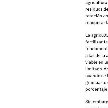
agricultur
residuos de
rotación e
recuperar l
La agricult
fertilizant
fundamenta
a las de la
viable en u
limitado. A
cuando se t
gran parte 
porcentaje 
Sin embargo