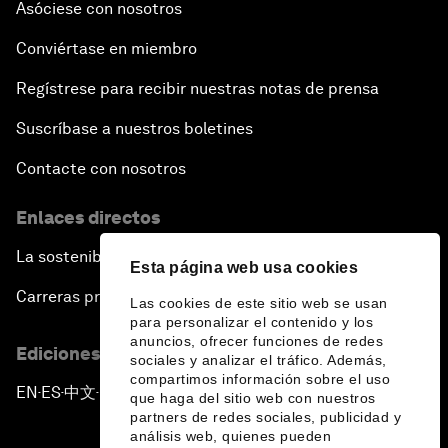
Asóciese con nosotros
Conviértase en miembro
Regístrese para recibir nuestras notas de prensa
Suscríbase a nuestros boletines
Contacte con nosotros
Enlaces directos
La sostenibilidad en el Foro
Esta página web usa cookies
Carreras profesionales
Las cookies de este sitio web se usan
para personalizar el contenido y los
anuncios, ofrecer funciones de redes
Ediciones en otros idiomas
sociales y analizar el tráfico. Además,
compartimos información sobre el uso
EN
ES
中文
日本語
▪
▪
▪
que haga del sitio web con nuestros
partners de redes sociales, publicidad y
análisis web, quienes pueden