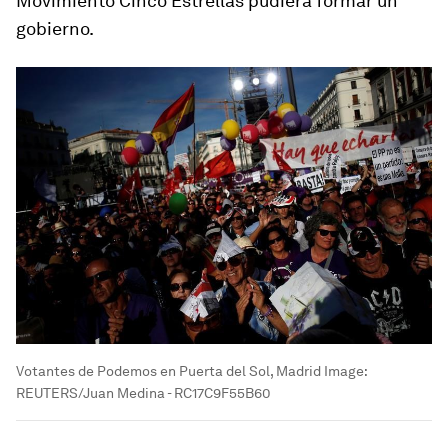
Movimiento Cinco Estrellas pudiera formar un
gobierno.
Votantes de Podemos en Puerta del Sol, Madrid
Image:
REUTERS/Juan Medina - RC17C9F55B60