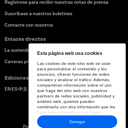
Regístrese para recibir nuestras notas de prensa
Suscríbase a nuestros boletines
Contacte con nosotros
Enlaces directos
La sostenibilidad en el Foro
Esta página web usa cookies
Carreras profesionales
Las cookies de este sitio web se usan
para personalizar el contenido y los
anuncios, ofrecer funciones de redes
Ediciones en otros idiomas
sociales y analizar el tráfico. Además,
compartimos información sobre el uso
EN
ES
中文
日本語
▪
▪
▪
que haga del sitio web con nuestros
partners de redes sociales, publicidad y
análisis web, quienes pueden
combinarla con otra información que les
haya proporcionado o que hayan
recopilado a partir del uso que haya
Denegar
hecho de sus servicios.
Política de privacidad y normas de uso