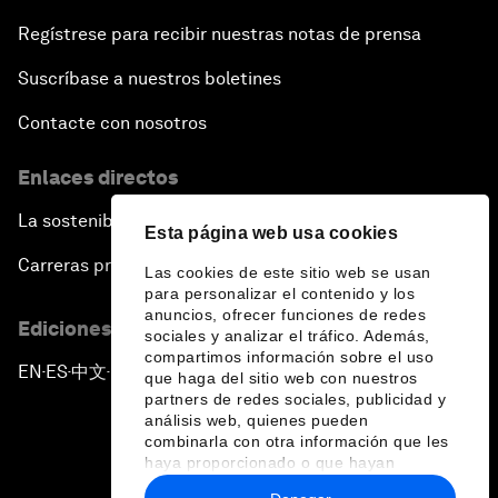
Regístrese para recibir nuestras notas de prensa
Suscríbase a nuestros boletines
Contacte con nosotros
Enlaces directos
La sostenibilidad en el Foro
Esta página web usa cookies
Carreras profesionales
Las cookies de este sitio web se usan
para personalizar el contenido y los
anuncios, ofrecer funciones de redes
Ediciones en otros idiomas
sociales y analizar el tráfico. Además,
compartimos información sobre el uso
EN
ES
中文
日本語
▪
▪
▪
que haga del sitio web con nuestros
partners de redes sociales, publicidad y
análisis web, quienes pueden
combinarla con otra información que les
haya proporcionado o que hayan
recopilado a partir del uso que haya