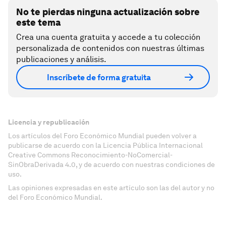
No te pierdas ninguna actualización sobre
este tema
Crea una cuenta gratuita y accede a tu colección
personalizada de contenidos con nuestras últimas
publicaciones y análisis.
Inscríbete de forma gratuita
Licencia y republicación
Los artículos del Foro Económico Mundial pueden volver a
publicarse de acuerdo con la Licencia Pública Internacional
Creative Commons Reconocimiento-NoComercial-
SinObraDerivada 4.0, y de acuerdo con nuestras condiciones de
uso.
Las opiniones expresadas en este artículo son las del autor y no
del Foro Económico Mundial.