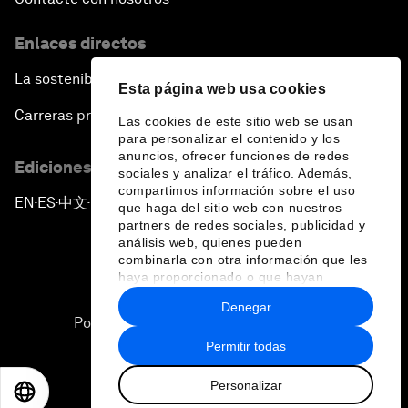
Enlaces directos
La sostenibilidad en el Foro
Esta página web usa cookies
Carreras profesionales
Las cookies de este sitio web se usan
para personalizar el contenido y los
anuncios, ofrecer funciones de redes
Ediciones en otros idiomas
sociales y analizar el tráfico. Además,
compartimos información sobre el uso
EN
ES
中文
日本語
▪
▪
▪
que haga del sitio web con nuestros
partners de redes sociales, publicidad y
análisis web, quienes pueden
combinarla con otra información que les
haya proporcionado o que hayan
recopilado a partir del uso que haya
Denegar
hecho de sus servicios.
Política de privacidad y normas de uso
Permitir todas
Sitemap
Personalizar
©
2026
Foro Económico Mundial
EN
ES
中文
日本語