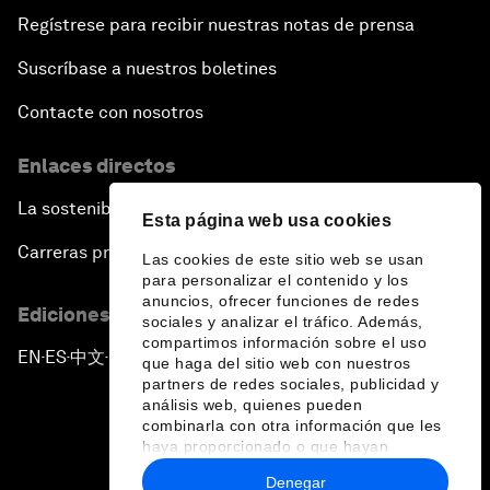
Regístrese para recibir nuestras notas de prensa
Suscríbase a nuestros boletines
Contacte con nosotros
Enlaces directos
La sostenibilidad en el Foro
Esta página web usa cookies
Carreras profesionales
Las cookies de este sitio web se usan
para personalizar el contenido y los
anuncios, ofrecer funciones de redes
Ediciones en otros idiomas
sociales y analizar el tráfico. Además,
compartimos información sobre el uso
EN
ES
中文
日本語
▪
▪
▪
que haga del sitio web con nuestros
partners de redes sociales, publicidad y
análisis web, quienes pueden
combinarla con otra información que les
haya proporcionado o que hayan
recopilado a partir del uso que haya
Denegar
hecho de sus servicios.