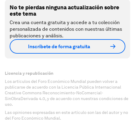
No te pierdas ninguna actualización sobre
este tema
Crea una cuenta gratuita y accede a tu colección
personalizada de contenidos con nuestras últimas
publicaciones y análisis.
Inscríbete de forma gratuita
Licencia y republicación
Los artículos del Foro Económico Mundial pueden volver a
publicarse de acuerdo con la Licencia Pública Internacional
Creative Commons Reconocimiento-NoComercial-
SinObraDerivada 4.0, y de acuerdo con nuestras condiciones de
uso.
Las opiniones expresadas en este artículo son las del autor y no
del Foro Económico Mundial.