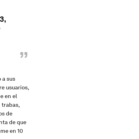
3,
e
”
 a sus
re usuarios,
e en el
 trabas,
os de
nta de que
dme en 10