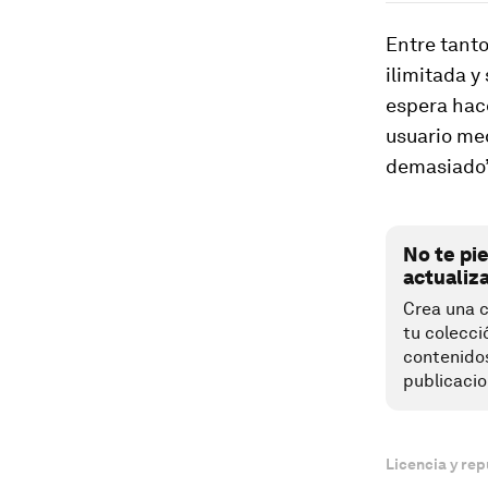
Entre tanto
ilimitada y
espera hace
usuario med
demasiado”
No te pi
actualiz
Crea una c
tu colecci
contenido
publicacio
Licencia y rep