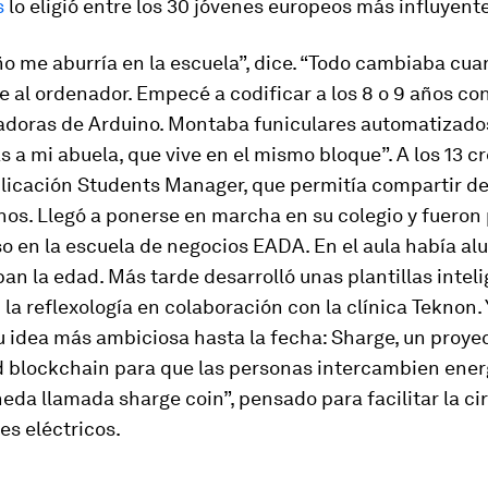
s
lo eligió entre los 30 jóvenes europeos más influyent
o me aburría en la escuela”, dice. “Todo cambiaba cu
e al ordenador. Empecé a codificar a los 8 o 9 años con
doras de Arduino. Montaba funiculares automatizado
s a mi abuela, que vive en el mismo bloque”. A los 13 c
plicación Students Manager, que permitía compartir d
nos. Llegó a ponerse en marcha en su colegio y fuero
o en la escuela de negocios EADA. En el aula había a
aban la edad. Más tarde desarrolló unas plantillas intel
la reflexología en colaboración con la clínica Teknon
su idea más ambiciosa hasta la fecha: Sharge, un proye
d
blockchain
para que las personas intercambien energ
neda llamada
sharge coin
”, pensado para facilitar la c
es eléctricos.