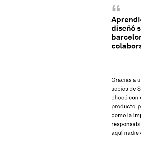
“
Aprendió
diseñó s
barcelo
colabora
Gracias a u
socios de S
chocó con e
producto, 
como la im
responsabi
aquí nadie