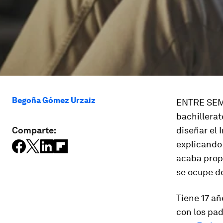
Begoña Gómez Urzaiz
ENTRE SEMA
bachillerat
Comparte:
diseñar el 
explicando
acaba propo
se ocupe de
Tiene 17 añ
con los pad