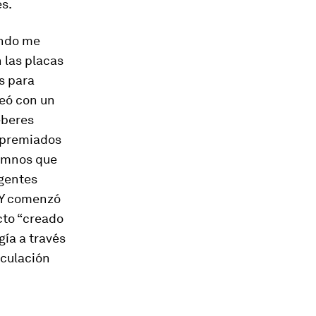
es.
ando me
 las placas
s para
reó con un
eberes
n premiados
lumnos que
igentes
. Y comenzó
cto “creado
ía a través
irculación