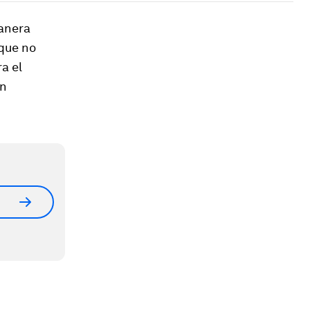
manera
 que no
a el
on