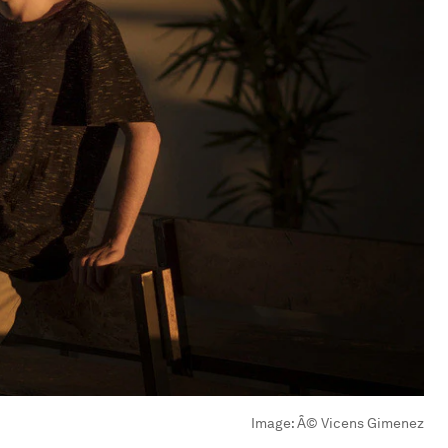
Image:
Â© Vicens Gimenez