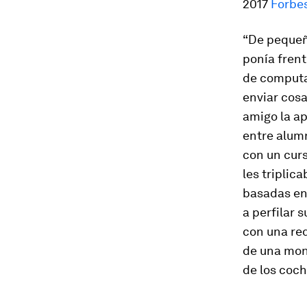
2017
Forbe
“De pequeñ
ponía frent
de computa
enviar cosa
amigo la a
entre alum
con un curs
les triplic
basadas en 
a perfilar 
con una re
de una mo
de los coch