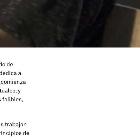
do de
 dedica a
o: comienza
tuales, y
 falibles,
es trabajan
rincipios de