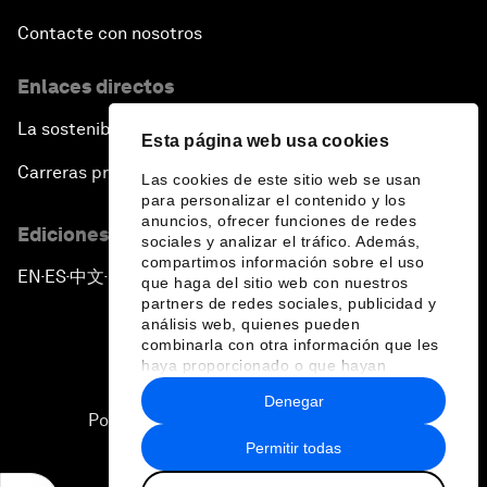
Contacte con nosotros
Enlaces directos
La sostenibilidad en el Foro
Esta página web usa cookies
Carreras profesionales
Las cookies de este sitio web se usan
para personalizar el contenido y los
anuncios, ofrecer funciones de redes
Ediciones en otros idiomas
sociales y analizar el tráfico. Además,
compartimos información sobre el uso
EN
ES
中文
日本語
▪
▪
▪
que haga del sitio web con nuestros
partners de redes sociales, publicidad y
análisis web, quienes pueden
combinarla con otra información que les
haya proporcionado o que hayan
recopilado a partir del uso que haya
Denegar
hecho de sus servicios.
Política de privacidad y normas de uso
Permitir todas
Sitemap