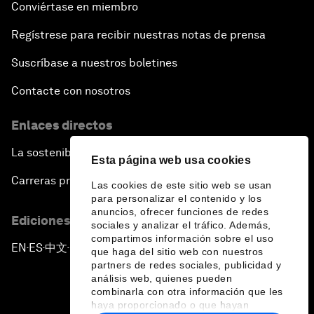
Conviértase en miembro
Regístrese para recibir nuestras notas de prensa
Suscríbase a nuestros boletines
Contacte con nosotros
Enlaces directos
La sostenibilidad en el Foro
Esta página web usa cookies
Carreras profesionales
Las cookies de este sitio web se usan
para personalizar el contenido y los
anuncios, ofrecer funciones de redes
Ediciones en otros idiomas
sociales y analizar el tráfico. Además,
compartimos información sobre el uso
EN
ES
中文
日本語
▪
▪
▪
que haga del sitio web con nuestros
partners de redes sociales, publicidad y
análisis web, quienes pueden
combinarla con otra información que les
haya proporcionado o que hayan