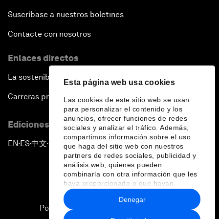
Suscríbase a nuestros boletines
Contacte con nosotros
Enlaces directos
La sostenibilidad en el Foro
Esta página web usa cookies
Carreras profesionales
Las cookies de este sitio web se usan
para personalizar el contenido y los
anuncios, ofrecer funciones de redes
Ediciones en otros idiomas
sociales y analizar el tráfico. Además,
compartimos información sobre el uso
EN
ES
中文
日本語
▪
▪
▪
que haga del sitio web con nuestros
partners de redes sociales, publicidad y
análisis web, quienes pueden
combinarla con otra información que les
haya proporcionado o que hayan
recopilado a partir del uso que haya
Denegar
hecho de sus servicios.
Política de privacidad y normas de uso