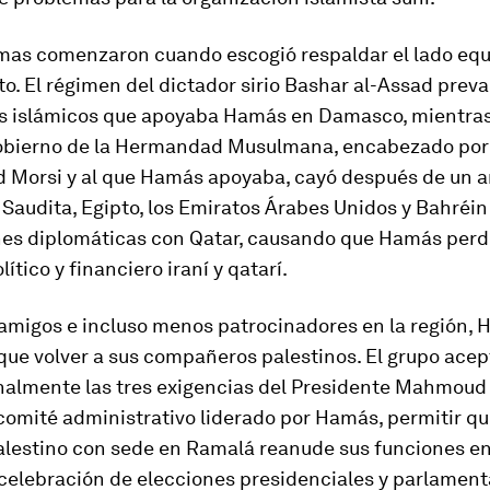
mas comenzaron cuando escogió respaldar el lado eq
pto. El régimen del dictador sirio Bashar al-Assad prev
es islámicos que apoyaba Hamás en Damasco, mientra
gobierno de la Hermandad Musulmana, encabezado por
orsi y al que Hamás apoyaba, cayó después de un añ
a Saudita, Egipto, los Emiratos Árabes Unidos y Bahréi
ones diplomáticas con Qatar, causando que Hamás perd
ítico y financiero iraní y qatarí.
amigos e incluso menos patrocinadores en la región,
ue volver a sus compañeros palestinos. El grupo acep
nalmente las tres exigencias del Presidente Mahmoud
 comité administrativo liderado por Hamás, permitir qu
alestino con sede en Ramalá reanude sus funciones en
 celebración de elecciones presidenciales y parlament