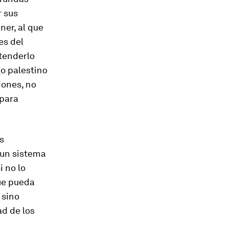
 sus
ner, al que
es del
tenderlo
go palestino
iones, no
 para
s
 un sistema
i no lo
que pueda
 sino
ad de los