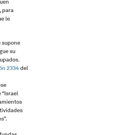
buen
, para
e le
ue supone
igue su
cupados.
ón 2334
del
ese
 “Israel
tamientos
ctividades
s”.
ofundas