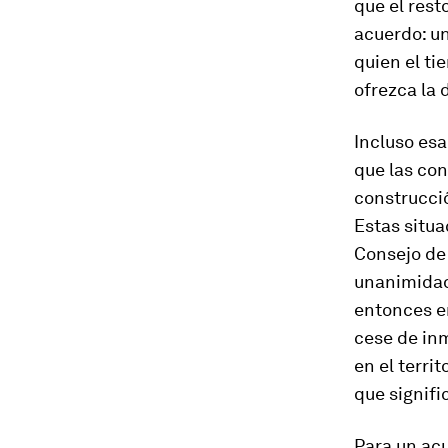
que el res
acuerdo: un
quien el ti
ofrezca la
Incluso esa
que las con
construcció
Estas situa
Consejo de
unanimidad
entonces er
cese de in
en el terri
que signifi
Para un acu