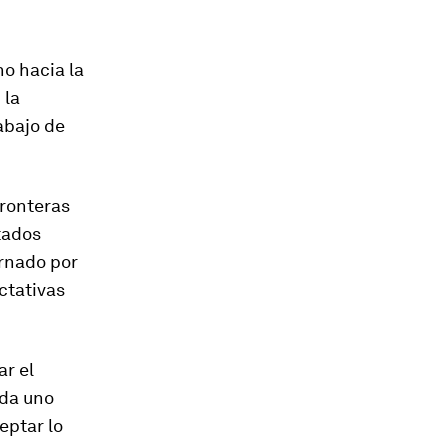
no hacia la
 la
abajo de
fronteras
tados
ernado por
ctativas
ar el
ada uno
eptar lo