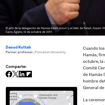
El jefe de la delegación de Hamas Saleh Arouri y el líder de Fatah, Azzam 
Cairo, Egipto, 12 de octubre de 2017.
Daoud Kuttab
Cuando los
Former professor
,
Princeton University
Hamás, firm
octubre, la
Comparte:
Comité Cen
de Hamás Sa
hombre detr
General de 
La ceremoni