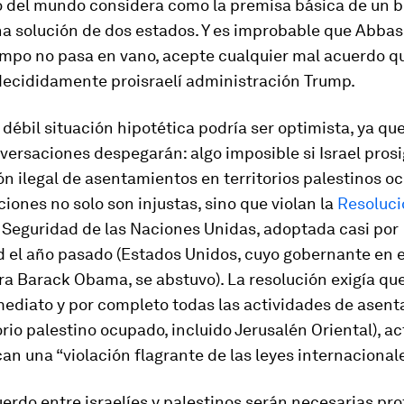
to del mundo considera como la premisa básica de un 
a solución de dos estados. Y es improbable que Abbas
empo no pasa en vano, acepte cualquier mal acuerdo qu
 decididamente proisraelí administración Trump.
 débil situación hipotética podría ser optimista, ya q
versaciones despegarán: algo imposible si Israel pros
n ilegal de asentamientos en territorios palestinos o
ciones no solo son injustas, sino que violan la
Resoluci
 Seguridad de las Naciones Unidas, adoptada casi por
 el año pasado (Estados Unidos, cuyo gobernante en 
a Barack Obama, se abstuvo). La resolución exigía que
mediato y por completo todas las actividades de asen
torio palestino ocupado, incluido Jerusalén Oriental), a
can una “violación flagrante de las leyes internacionale
erdo entre israelíes y palestinos serán necesarias pr