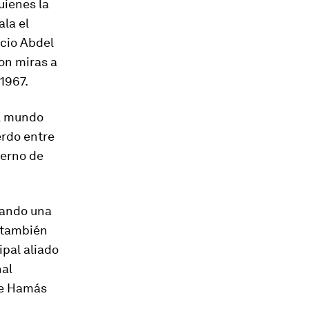
uienes la
la el
pcio Abdel
con miras a
1967.
el mundo
erdo entre
ierno de
rando una
o también
ipal aliado
nal
 de Hamás