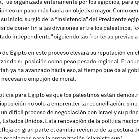
a, fue organizada enteramente por los egipcios, para q
ión es un paso más hacia un objetivo mayor. Como seña
su inicio, surgió de la “insistencia” del Presidente egi
isi de poner fin a las divisiones entre los palestinos, “
tado independiente” siguiendo las fronteras previas a 
o de Egipto en este proceso elevará su reputación en 
rzando su posición como peso pesado regional. El acu
ah ya ha avanzado hacia eso, al tiempo que da al gob
y necesario empujón de moral.
oticia para Egipto es que los palestinos están demost
sposición no solo a emprender la reconciliación, sin
 un difícil proceso de negociación con Israel y su princ
, Estados Unidos. Esta renovación de la política nacio
efleja en gran parte el cambio reciente de la postura
e problemas para la organización islamista suní.