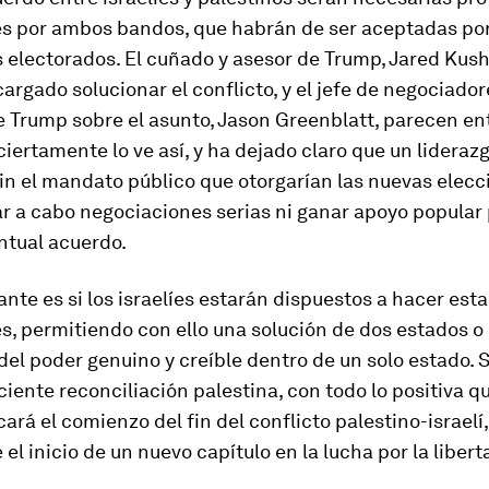
s por ambos bandos, que habrán de ser aceptadas por
 electorados. El cuñado y asesor de Trump, Jared Kush
cargado solucionar el conflicto, y el jefe de negociador
e Trump sobre el asunto, Jason Greenblatt, parecen en
 ciertamente lo ve así, y ha dejado claro que un lideraz
sin el mandato público que otorgarían las nuevas elecc
ar a cabo negociaciones serias ni ganar apoyo popular
ntual acuerdo.
ante es si los israelíes estarán dispuestos a hacer esta
, permitiendo con ello una solución de dos estados o
del poder genuino y creíble dentro de un solo estado. S
eciente reconciliación palestina, con todo lo positiva 
cará el comienzo del fin del conflicto palestino-israelí,
l inicio de un nuevo capítulo en la lucha por la libert