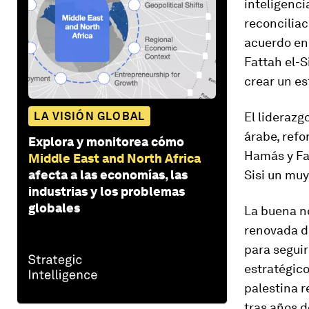
inteligenci
reconciliac
acuerdo en 
Fattah el-S
crear un es
LA VISIÓN GLOBAL
El liderazg
árabe, refo
Explora y monitorea cómo
Hamás y Fat
Middle East and North Africa
afecta a las economías, las
Sisi un mu
industrias y los problemas
globales
La buena n
renovada di
para seguir
estratégico
palestina r
tras años d