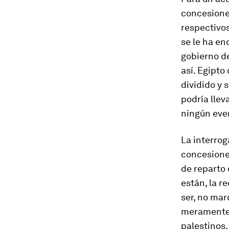
concesione
respectivos
se le ha en
gobierno d
así. Egipto
dividido y 
podría llev
ningún eve
La interrog
concesiones
de reparto 
están, la r
ser, no mar
meramente e
palestinos.