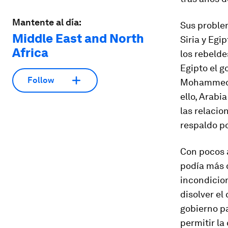
Mantente al día:
Sus proble
Middle East and North
Siria y Egi
Africa
los rebeld
Egipto el 
Follow
Mohammed M
ello, Arabi
las relaci
respaldo pol
Con pocos 
podía más q
incondicio
disolver el
gobierno p
permitir la