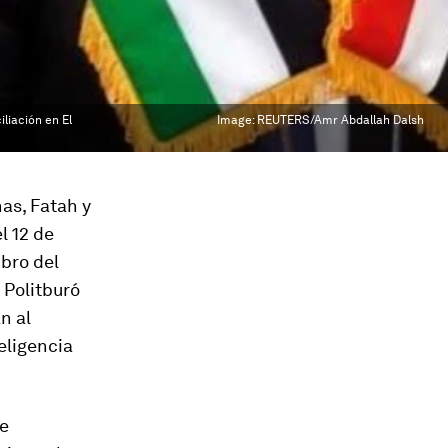
liación en El
Image:
REUTERS/Amr Abdallah Dalsh
as, Fatah y
l 12 de
mbro del
 Politburó
n al
eligencia
de