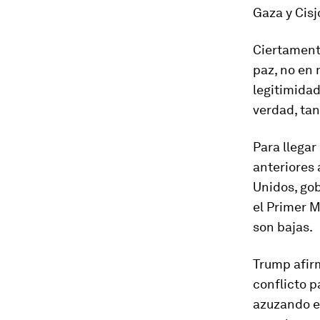
Gaza y Cisj
Ciertamente
paz, no en
legitimidad
verdad, tan
Para llegar
anteriores
Unidos, gob
el Primer M
son bajas.
Trump afirm
conflicto p
azuzando el