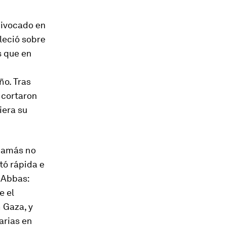
uivocado en
aleció sobre
s que en
o. Tras
n cortaron
iera su
 Hamás no
tó rápida e
 Abbas:
e el
 Gaza, y
arias en