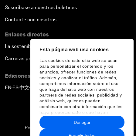
Suscríbase a nuestros boletines
Contacte con nosotros
Enlaces directos
La sostenibilidad en el Foro
Esta página web usa cookies
Carreras profesionales
Las cookies de este sitio web se usan
para personalizar el contenido y los
anuncios, ofrecer funciones de redes
Ediciones en otros idiomas
sociales y analizar el tráfico. Además,
compartimos información sobre el uso
EN
ES
中文
日本語
▪
▪
▪
que haga del sitio web con nuestros
partners de redes sociales, publicidad y
análisis web, quienes pueden
combinarla con otra información que les
haya proporcionado o que hayan
recopilado a partir del uso que haya
Denegar
hecho de sus servicios.
Política de privacidad y normas de uso
Permitir todas